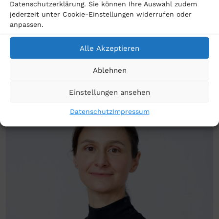
Datenschutzerklärung. Sie können Ihre Auswahl zudem
Joschka Strahmann
jederzeit unter Cookie-Einstellungen widerrufen oder
anpassen.
Rechtsanwalt, Teamleitung BRR Automotive
Alle Akzeptieren
mehr
Ablehnen
Einstellungen ansehen
Datenschutz
Impressum