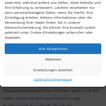
Abstimmungen bei bestimmten Technologien
essenziell, während andere uns helfen, diese Website und
Ihre Erfahrung zu verbessern. Letztere verarbeiten nur
verhängt. Diesen Umstand berücksichtigte die
dann personenbezogene Daten, wenn Sie hierfür Ihre
Kommission bei ihrer Entscheidung und ließ bei der
Einwilligung erteilen. Weitere Informationen über die
Verwendung Ihrer Daten finden Sie in unserer
Höhe der Strafe Milde walten. So hat VW laut eines
Datenschutzerklärung. Sie können Ihre Auswahl zudem
Spiegel-Berichts
offenbar ebenfalls zu dem Fall
jederzeit unter Cookie-Einstellungen widerrufen oder
anpassen.
ausgesagt und deswegen einen Kronzeugenrabatt
erhalten. Ohne ihn hätten die Wolfsburger eine etwa
Alle Akzeptieren
doppelt so hohe Strafe bezahlen müssen.
Ablehnen
Nichts aus Fehlern des Dieselskandals gelernt
Einstellungen ansehen
»Der gesamte Vorfall zeigt uns, dass die
Datenschutz
Impressum
Automobilindustrie nichts aus den Fehlern des
Dieselskandals gelernt hat und dann auch noch mit
relativ milden Strafen davonkommt«, sagt
Rechtsanwalt Dreschhoff. »Durch die