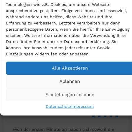
Technologien wie z.B. Cookies, um unsere Webseite
zufrieden. Alle Informationen werden klar und
ansprechend zu gestalten. Einige von ihnen sind essenziell,
transparent kommuniziert. Das gute Gefühl einer
während andere uns helfen, diese Website und Ihre
gewissenhaften und strukturierten Vorgehensweise
Erfahrung zu verbessern. Letztere verarbeiten nur dann
ist von Anfang an gegeben. Ich fühle mich ernst
personenbezogene Daten, wenn Sie hierfür Ihre Einwilligung
genommen mit meinen Sorgen und Ängsten und
erteilen. Weitere Informationen über die Verwendung Ihrer
kann diese Kanzlei nur empfehlen.«
Daten finden Sie in unserer Datenschutzerklärung. Sie
können Ihre Auswahl zudem jederzeit unter Cookie-
Einstellungen widerrufen oder anpassen.
Von M. Mielke
Alle Akzeptieren
16.02.2026 google.de
Ablehnen
Einstellungen ansehen
Kompetent
Datenschutz
Impressum
»Von der ersten Minute an haben sich sowohl die