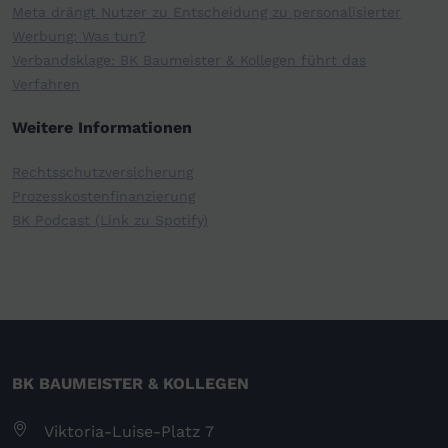
Meta drängt Nutzer zu Entscheidung zu personalisierter
Werbung: Was tun?
Verbandsklage: BK Baumeister & Kollegen führt das
Verfahren
Weitere Informationen
Rechtsschutzversicherung
Prozesskostenfinanzierung
BK Podcast (Link zu Spotify)
BK BAUMEISTER & KOLLEGEN
Viktoria-Luise-Platz 7