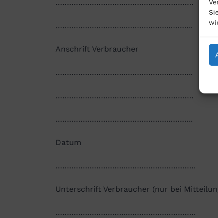
………………………….…………………………
Ve
Si
wi
………………………….……………….………..
Anschrift Verbraucher
………………………….……………….………..
………………………….…………………………
………………………….……………….………..
Datum
………………………….………………………….
Unterschrift Verbraucher (nur bei Mitteilun
………………………….………………………….