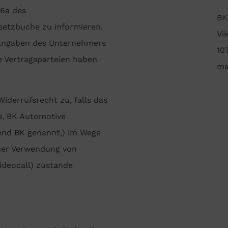
46a des
BK
setzbuche zu informieren.
Vi
n Angaben des Unternehmers
10
ie Vertragsparteien haben
ma
iderrufsrecht zu, falls das
s, BK Automotive
end BK genannt,) im Wege
cher Verwendung von
ideocall) zustande