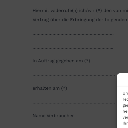
Hiermit widerrufe(n) ich/wir (*) den von m
Vertrag über die Erbringung der folgenden 
………………………….…………………………
………………………….……………….………..
In Auftrag gegeben am (*)
………………………….………………………….
erhalten am (*)
Um
Te
………………………….………………………….
ge
he
Name Verbraucher
ve
Ih