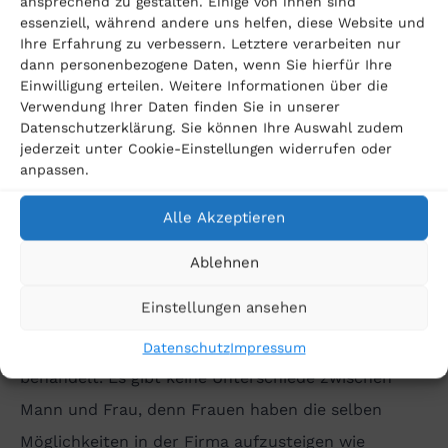
ansprechend zu gestalten. Einige von ihnen sind
dem Referendariat habe ich bei BK genutzt, um
essenziell, während andere uns helfen, diese Website und
meine Kenntnisse in ZPO zu vertiefen. Die Arbeit in
Ihre Erfahrung zu verbessern. Letztere verarbeiten nur
dann personenbezogene Daten, wenn Sie hierfür Ihre
einer Legal-Tech-Kanzlei war dabei eine wertvolle
Einwilligung erteilen. Weitere Informationen über die
Erfahrung für mich, um die Zukunft des juristischen
Verwendung Ihrer Daten finden Sie in unserer
Datenschutzerklärung. Sie können Ihre Auswahl zudem
Arbeitens kennenzulernen.«
– Johanna Ebert,
jederzeit unter Cookie-Einstellungen widerrufen oder
Juristin und ehemalige Mitarbeiterin
anpassen.
»Sehr familiär. Man kann mit den Vorgesetzten über
Alle Akzeptieren
alles reden und man findet gemeinsam für alles
Ablehnen
Lösungen. Man kann sehr flexibel arbeiten, man
Einstellungen ansehen
kann im Homeoffice arbeiten, wir machen
regelmäßig Teamabende. (...) Wir werden alle super
Datenschutz
Impressum
behandelt. Es gibt keine Unterschiede zwischen
Mann und Frau, denn Frauen haben die selben
Möglichkeiten in der Firma aufzusteigen wie