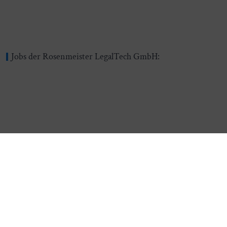
Jobs der Rosenmeister LegalTech GmbH:
Zur Zeit sind keine Stellen verfügbar.
Alle
offenen Stellen bei Rosenmeister LegalTech
GmbH
ansehen.