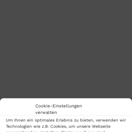
Cookie-Einstellungen
BK: Raum für Entwicklung
verwalten
Um Ihnen ein optimales Erlebnis zu bieten, verwenden wir
»Die Zeit zwischen dem ersten Staatsexamen und
Technologien wie z.B. Cookies, um unsere Webseite