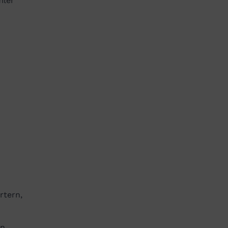
mler
rtern,
en