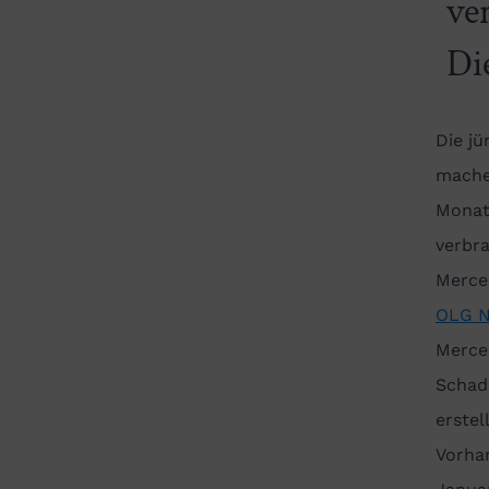
ve
Di
Die j
mache
Monat
verbr
Merce
OLG N
Merce
Schad
erstel
Vorhan