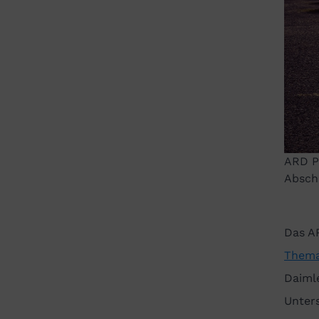
ARD Pl
Absch
Das A
Thema
Daiml
Unter