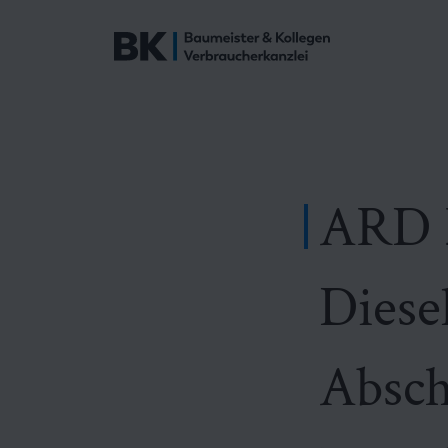
ARD 
Diesel
Absch