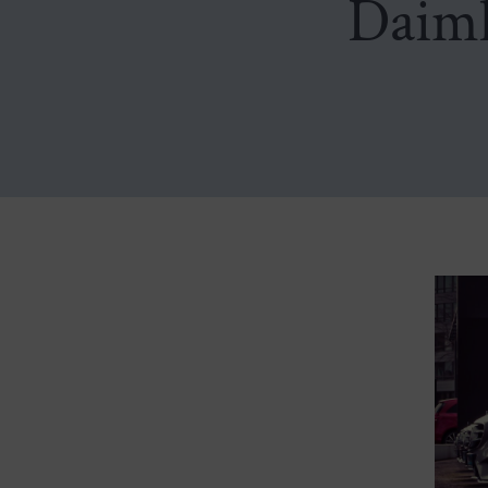
Daiml