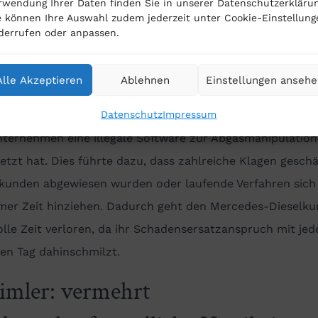
eugen unzulässige Abschalteinrichtungen zu verwenden. 
rwendung Ihrer Daten finden Sie in unserer Datenschutzerklärun
e können Ihre Auswahl zudem jederzeit unter Cookie-Einstellung
 der Konzern auch Widerspruch gegen die zahlreichen KB
derrufen oder anpassen.
fe eingelegt. Dies wurde für zahlreiche Daimler-Kunden,
lskandal Klage eingereicht hatten, zum Problem. Während
Alle Akzeptieren
Ablehnen
Einstellungen anseh
rn jegliche Äußerung zur Funktion der betreffenden
echnik verweigerte, lag es an den Klägern zu beweisen, 
Datenschutz
Impressum
nternehmen eine illegale Software zur Abgasmanipulation
etzt hat. Dies führte dazu, dass zahlreiche Klagen geschä
lkunden abgewiesen wurden oder laufende Verfahren sich 
mer Zeit hinziehen. Dadurch geht den Mercedes-Dieselk
lle Zeit verloren, da ihr Schadensersatzanspruch mit je
en Tag dahinschmilzt.
imler: vermehrt