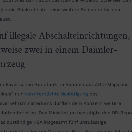
r 2021 wies dann auch das KBA die Widersprüche der Dai
en die Rückrufe ab – eine weitere Schlappe für den
auer.
nf illegale Abschalteinrichtungen,
ilweise zwei in einem Daimler-
hrzeug
om Bayerischen Rundfunk im Rahmen des ARD-Magazins
minus“ nun
veröffentlichte Bestätigung
des
sverkehrsministeriums dürften dem Konzern weitere
falten bereiten. Das Ministerium bestätigte den BR-Repo
das zuständige KBA insgesamt fünf unzulässige
alteinrichtungen bei Mercedes-Benz-Fahrzeugen gefund