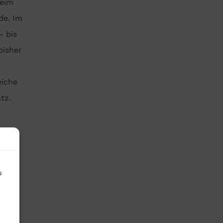
beim
de. Im
- bis
bisher
,
eiche
tz.
l
u
einen