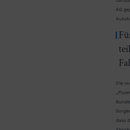
Janua
AG geg
Autob
Fü
te
Fa
Die v
„Plus
Bunde
Sorgen
dass 
Absch