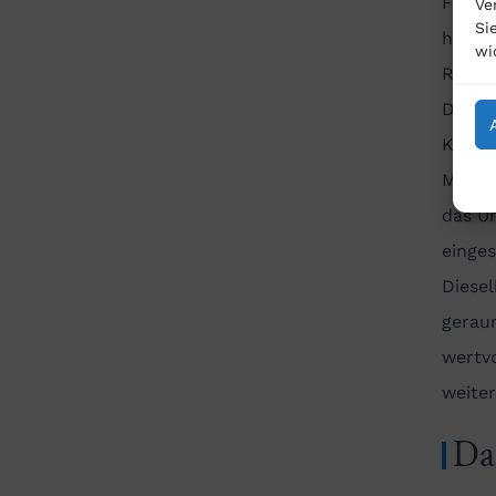
Fahrz
Ve
Si
hatte
wi
Rückru
Diese
Konze
Motort
das U
einges
Diese
gerau
wertvo
weiter
Da