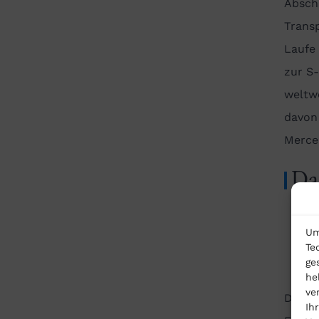
Absch
Transp
Laufe 
zur S
weltwe
davon
Merce
Da
ge
Um
Ab
Te
ge
he
ve
Das U
Ih