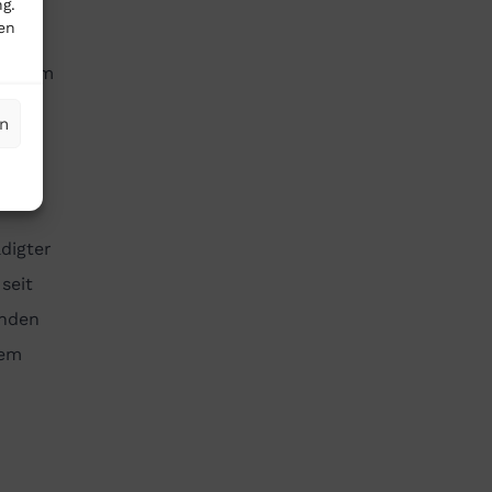
So
g.
en
A-
 die im
 der
en
dass
digter
seit
unden
dem