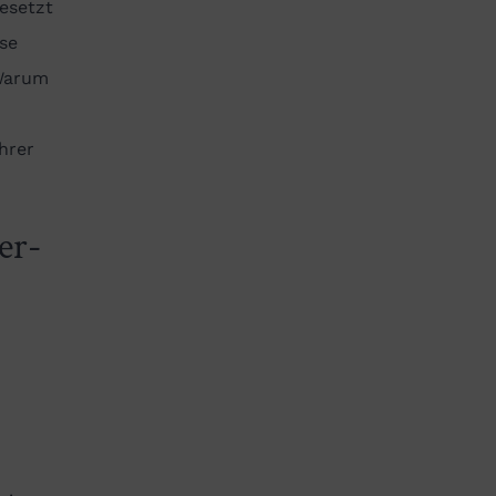
esetzt
se
 Warum
hrer
er-