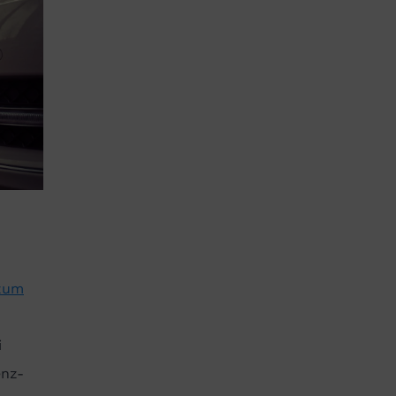
 zum
i
enz-