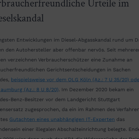
rbraucherfreundliche Urteile im
eselskandal
üngsten Entwicklungen im Diesel-Abgasskandal rund um D
n den Autohersteller aber offenbar nervös. Seit mehrere
en verzeichnen Verbraucherschützer eine Zunahme an
aucherfreundlichen Gerichtsentscheidungen in Sachen
des,
beispielsweise vor dem OLG Köln (Az.: 7 U 35/20) od
aumburg (Az.: 8 U 8/20)
. Im Dezember 2020 bekam ein
des-Benz-Besitzer vor dem Landgericht Stuttgart
ensersatz zugesprochen, da ein im Rahmen des Verfahre
ltes
Gutachten eines unabhängigen IT-Experten
das
densein einer illegalen Abschalteinrichtung belegte. End