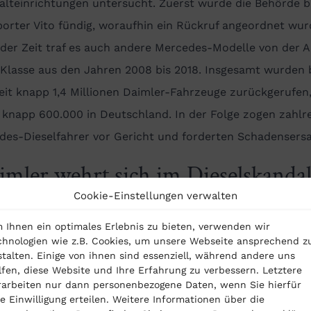
alteinrichtungen untersucht. Zuerst wurde die Behörde 
orter Vito fündig, woraufhin ein Rückruf angeordnet wur
der Zeit traf es auch andere Mercedes-Modelle von der A
-Klasse aus den Jahren 2008 bis 2018. Insgesamt wurden 
it knapp 1,4 Millionen Daimler-Fahrzeuge zurückgerufen
 knapp 600.000 in Deutschland. In der Folge zogen zahlr
des-Dieselfahrer vor Gericht und forderten Schadensersa
imler wehrt sich im Dieselskanda
Cookie-Einstellungen verwalten
gen Vorwurf von unzulässigen
 Ihnen ein optimales Erlebnis zu bieten, verwenden wir
schalteinrichtungen
chnologien wie z.B. Cookies, um unsere Webseite ansprechend z
stalten. Einige von ihnen sind essenziell, während andere uns
lfen, diese Website und Ihre Erfahrung zu verbessern. Letztere
rarbeiten nur dann personenbezogene Daten, wenn Sie hierfür
nternehmen wehrt sich bis heute gegen den Vorwurf, in s
re Einwilligung erteilen. Weitere Informationen über die