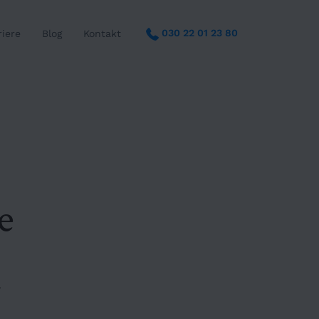
030 22 01 23 80
riere
Blog
Kontakt
e
i