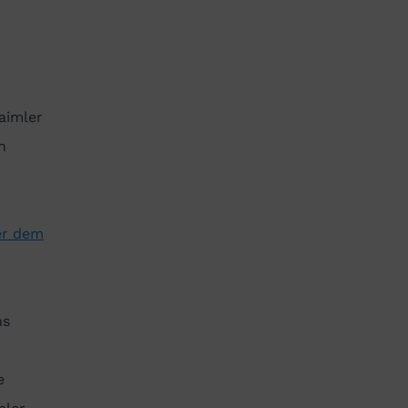
aimler
n
er dem
ns
e