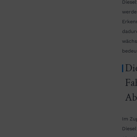
Diese
werde
Erken
dadur
wächs
bedeut
Di
Fa
Ab
Im Zu
Diesel