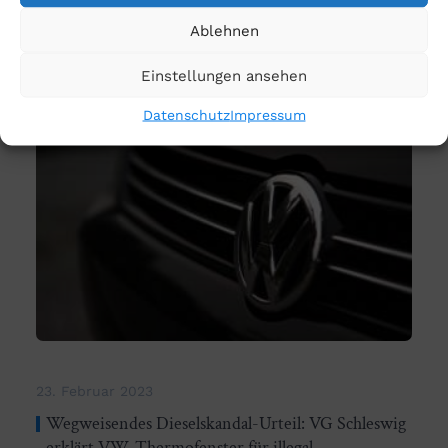
mehr lesen
Ablehnen
Einstellungen ansehen
Datenschutz
Impressum
23. Februar 2023
Wegweisendes Dieselskandal-Urteil: VG Schleswig
erklärt VW-Thermofenster für illegal