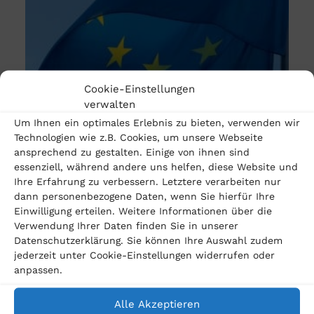
Cookie-Einstellungen
verwalten
Um Ihnen ein optimales Erlebnis zu bieten, verwenden wir
Technologien wie z.B. Cookies, um unsere Webseite
21. März 2023
ansprechend zu gestalten. Einige von ihnen sind
essenziell, während andere uns helfen, diese Website und
EuGH urteilt im Dieselskandal: Mercedes-Benz
Ihre Erfahrung zu verbessern. Letztere verarbeiten nur
muss für „Thermofenster“ Schadensersatz leisten
dann personenbezogene Daten, wenn Sie hierfür Ihre
Einwilligung erteilen. Weitere Informationen über die
Der Europäische Gerichtshof (EuGH) hat ein
Verwendung Ihrer Daten finden Sie in unserer
Datenschutzerklärung. Sie können Ihre Auswahl zudem
bahnbrechendes Urteil im Dieselskandal gefällt,
jederzeit unter Cookie-Einstellungen widerrufen oder
auf das Diesel-Fahrer jahrelang gewartet haben.
anpassen.
In einem Verfahren gegen Mercedes-Benz,…
Alle Akzeptieren