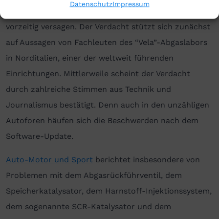
Datenschutz
Impressum
Es häufen sich Meldungen, dass Teile der Mechanik
vorzeitig versagen. Der Verdacht stützt sich zunächst
auf Aussagen von Fachleuten des “Vela”-Abgaslabors
in Norditalien, einer der weltweit führenden
Einrichtungen. Mittlerweile scheint der Verdacht
durch zahlreiche Stimmen aus Technik und
Journalismus bestätigt. Denn auch in den unzähligen
Autoforen häufen sich die Beschwerden nach dem
Software-Update.
Auto-Motor und Sport
berichtet insbesondere von
Problemen mit dem Abgasrückführventil, dem
Speicherkatalysator, dem Harnstoff-Injektionssystem,
dem sogenannte SCR-Katalysator und dem