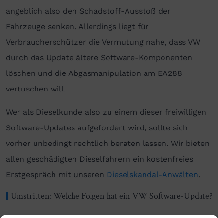
angeblich also den Schadstoff-Ausstoß der
Fahrzeuge senken. Allerdings liegt für
Verbraucherschützer die Vermutung nahe, dass VW
durch das Update ältere Software-Komponenten
löschen und die Abgasmanipulation am EA288
vertuschen will.
Wer als Dieselkunde also zu einem dieser freiwilligen
Software-Updates aufgefordert wird, sollte sich
vorher unbedingt rechtlich beraten lassen. Wir bieten
allen geschädigten Dieselfahrern ein kostenfreies
Erstgespräch mit unseren
Dieselskandal-Anwälten
.
Umstritten: Welche Folgen hat ein VW Software-Update?