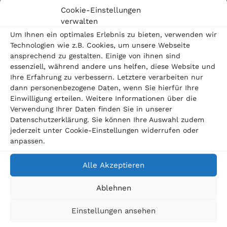
Umstritten sind bei allen infrage kommenden VW-
Cookie-Einstellungen
Motoren die Folgen eines aufgespielten Updates. Der
verwalten
“SPIEGEL” berichtete 2016, dass Fachleute der EU
Um Ihnen ein optimales Erlebnis zu bieten, verwenden wir
Technologien wie z.B. Cookies, um unsere Webseite
befürchten, dass die vom Abgasskandal
ansprechend zu gestalten. Einige von ihnen sind
betroffenen VW-Dieselautos nach einer Umrüstung
essenziell, während andere uns helfen, diese Website und
Ihre Erfahrung zu verbessern. Letztere verarbeiten nur
schneller verschleißen. Es liegt nahe, dass auch VW
dann personenbezogene Daten, wenn Sie hierfür Ihre
Einwilligung erteilen. Weitere Informationen über die
mit einem schnelleren Verschleiß rechnet: Eine
Verwendung Ihrer Daten finden Sie in unserer
Garantieerklärung will der Autohersteller nämlich
Datenschutzerklärung. Sie können Ihre Auswahl zudem
jederzeit unter Cookie-Einstellungen widerrufen oder
nicht abgeben. “Wir müssen davon ausgehen, dass
anpassen.
selbst Volkswagen die Langzeitfolgen seiner
Umstellungen nicht kennt”, sagte ADAC-
Alle Akzeptieren
Fahrzeugtechniker Martin Ruhdorfer dem “SPIEGEL”.
Ablehnen
VW Software-Update: Negative Stimmen aus Technik
Einstellungen ansehen
und Medien