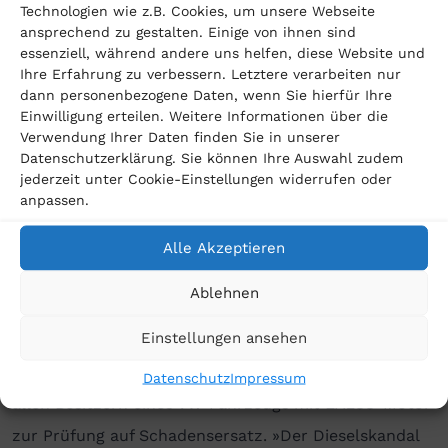
Technologien wie z.B. Cookies, um unsere Webseite
Prüfstand gemessenen Werte. Die Frage nach dem
ansprechend zu gestalten. Einige von ihnen sind
essenziell, während andere uns helfen, diese Website und
Drittschutz hat der Bundesgerichtshof (BGH) bisher
Ihre Erfahrung zu verbessern. Letztere verarbeiten nur
abgelehnt. Allerdings liegt das Ganze nun zur
dann personenbezogene Daten, wenn Sie hierfür Ihre
Einwilligung erteilen. Weitere Informationen über die
Entscheidung beim Europäischen Gerichtshof (EuGH).
Verwendung Ihrer Daten finden Sie in unserer
Datenschutzerklärung. Sie können Ihre Auswahl zudem
Wir gehen jedoch davon aus, dass die Luxemburger
jederzeit unter Cookie-Einstellungen widerrufen oder
Richter hier verbraucherfreundlich entscheiden
anpassen.
werden. Dies wird dem Dieselskandal eine ganz neue
Alle Akzeptieren
Entwicklung verleihen.«
Ablehnen
Hersteller haben den Dieselskandal zu lange aussitzen
können
Einstellungen ansehen
Rechtsanwalt Dreschhoff empfiehlt nach wie vor
Datenschutz
Impressum
allen Besitzern eines VW-Fahrzeugs mit EA288-Motor
zur Prüfung auf Schadensersatz. »Der Dieselskandal