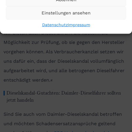
Autobesitzer wissen gar nicht, dass sie mit einem
Einstellungen ansehen
mangelbehafteten Fahrzeug herumfahren und
Schadensersatzansprüche geltend machen können.
Datenschutz
Impressum
Wir bieten allen Dieselfahrern die kostenfreie
Möglichkeit zur Prüfung, ob sie gegen den Hersteller
vorgehen können. Als Verbraucherkanzlei setzen wir
uns dafür ein, dass der Dieselskandal vollumfänglich
aufgearbeitet wird, und alle betrogenen Dieselfahrer
entschädigt werden.«
Dieselskandal-Gutachten: Daimler-Dieselfahrer sollten
jetzt handeln
Sind Sie auch vom Daimler-Dieselskandal betroffen
und möchten Schadensersatzansprüche geltend