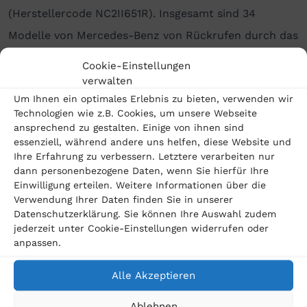
(Herstellercode NC2II651R). Insgesamt sind 34
Modelle von Mercedes-Benz von Rückrufen durch das
KBA betroffen. Ferner sieht sich der Konzern mit
Cookie-Einstellungen
einer
Musterfeststellungsklage
konfrontiert, die im
verwalten
Um Ihnen ein optimales Erlebnis zu bieten, verwenden wir
Juli 2021 vom Verbraucherzentrale Bundesverband
Technologien wie z.B. Cookies, um unsere Webseite
(vzbv) auf den Weg gebracht wurde.
ansprechend zu gestalten. Einige von ihnen sind
essenziell, während andere uns helfen, diese Website und
Gute Chancen für geschädigte Daimler-Kunden
Ihre Erfahrung zu verbessern. Letztere verarbeiten nur
dann personenbezogene Daten, wenn Sie hierfür Ihre
Einwilligung erteilen. Weitere Informationen über die
»Die Chancen für Mercedes-Benz-Dieselfahrer,
Verwendung Ihrer Daten finden Sie in unserer
Schadensersatzansprüche im Dieselskandal
Datenschutzerklärung. Sie können Ihre Auswahl zudem
jederzeit unter Cookie-Einstellungen widerrufen oder
durchzusetzen, sind deutlich gestiegen«, sagt
anpassen.
Rechtsanwalt Dreschhoff. »Deshalb sollten Daimler-
Dieselfahrer unbedingt prüfen lassen, ob ihr Fahrzeug
Alle Akzeptieren
von den Abgasmanipulationen betroffen ist. Viele
Ablehnen