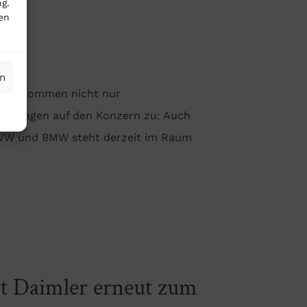
g.
en
en
. Nun kommen nicht nur
erklagen auf den Konzern zu: Auch
it VW und BMW steht derzeit im Raum
t Daimler erneut zum