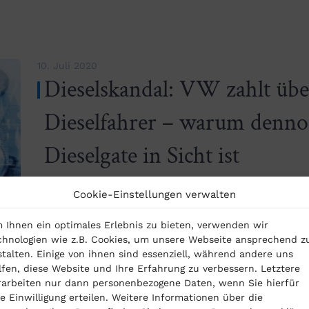
10. Juli 2020
Dieselskandal: VW zahlt übe
Dieselfahrer – warum denno
Dieselgate in Sicht ist
Cookie-Einstellungen verwalten
Die Volkswagen AG hat im Rahmen eines Vergleiche
 Ihnen ein optimales Erlebnis zu bieten, verwenden wir
Euro an geschädigte Dieselfahrer ausgezahlt. Lau
chnologien wie z.B. Cookies, um unsere Webseite ansprechend z
stalten. Einige von ihnen sind essenziell, während andere uns
mehr lesen
lfen, diese Website und Ihre Erfahrung zu verbessern. Letztere
rarbeiten nur dann personenbezogene Daten, wenn Sie hierfür
re Einwilligung erteilen. Weitere Informationen über die