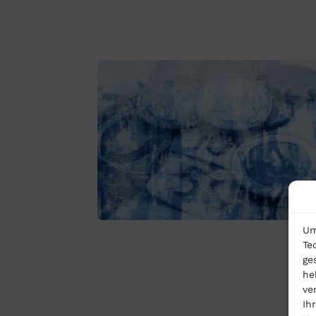
Um
Te
ge
he
ve
Ih