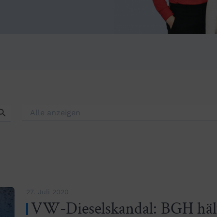
rch Button
27. Juli 2020
VW-Dieselskandal: BGH hält