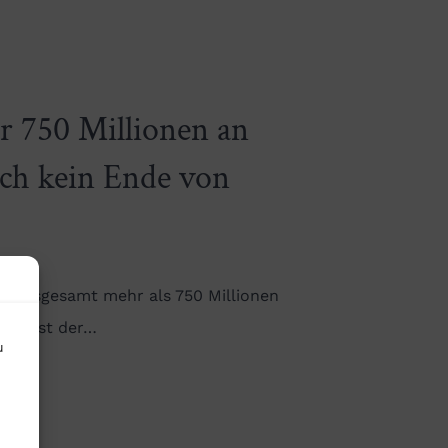
r 750 Millionen an
ch kein Ende von
s insgesamt mehr als 750 Millionen
t VW ist der…
u