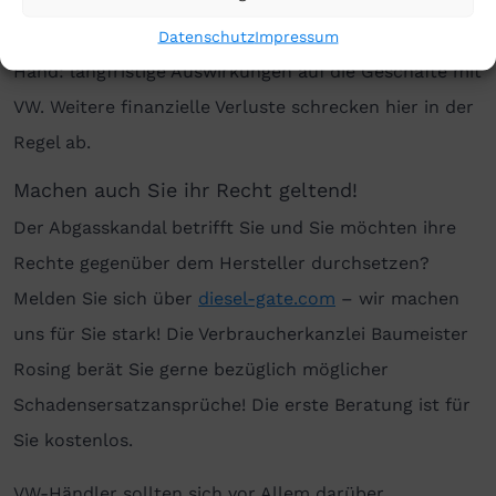
besteht auch für VW-Händler. Die möglichen
negativen Folgen für die VW-Händler liegen auf der
Datenschutz
Impressum
Hand: langfristige Auswirkungen auf die Geschäfte mit
VW. Weitere finanzielle Verluste schrecken hier in der
Regel ab.
Machen auch Sie ihr Recht geltend!
Der Abgasskandal betrifft Sie und Sie möchten ihre
Rechte gegenüber dem Hersteller durchsetzen?
Melden Sie sich über
diesel-gate.com
– wir machen
uns für Sie stark! Die Verbraucherkanzlei Baumeister
Rosing berät Sie gerne bezüglich möglicher
Schadensersatzansprüche! Die erste Beratung ist für
Sie kostenlos.
VW-Händler sollten sich vor Allem darüber