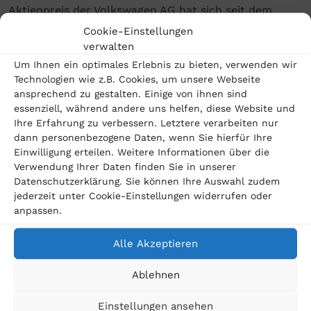
Aktienpreis der Volkswagen AG hat sich seit dem
Cookie-Einstellungen
Bekanntwerden des Skandals im Jahr 2015 etwa
verwalten
halbiert (Stand März 2020).
Um Ihnen ein optimales Erlebnis zu bieten, verwenden wir
Technologien wie z.B. Cookies, um unsere Webseite
In Deutschland hat VW sich bereit erklärt rund € 830
ansprechend zu gestalten. Einige von ihnen sind
essenziell, während andere uns helfen, diese Website und
Millionen an Teilnehmer der Musterfeststellungsklage
Ihre Erfahrung zu verbessern. Letztere verarbeiten nur
zu zahlen. Betroffene Verbraucher haben bis zum 20.
dann personenbezogene Daten, wenn Sie hierfür Ihre
Einwilligung erteilen. Weitere Informationen über die
April die Möglichkeit den Vergleich anzunehmen oder
Verwendung Ihrer Daten finden Sie in unserer
selbst Einzelklage zu erheben.
Datenschutzerklärung. Sie können Ihre Auswahl zudem
jederzeit unter Cookie-Einstellungen widerrufen oder
Sollten VW-Händler ebenfalls gegen die
anpassen.
Volkswagen AG vorgehen?
Alle Akzeptieren
Die Möglichkeit gegen den Volkswagenkonzern
vorzugehen und Ansprüche bezüglich möglicher
Ablehnen
Schadensersatzzahlungen geltend zu machen,
Einstellungen ansehen