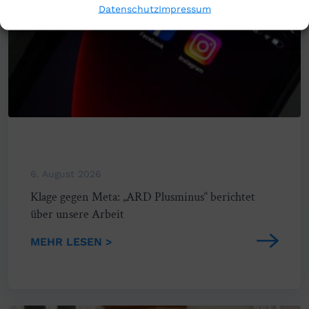
Datenschutz
Impressum
6. August 2026
Klage gegen Meta: „ARD Plusminus“ berichtet
über unsere Arbeit
MEHR LESEN >