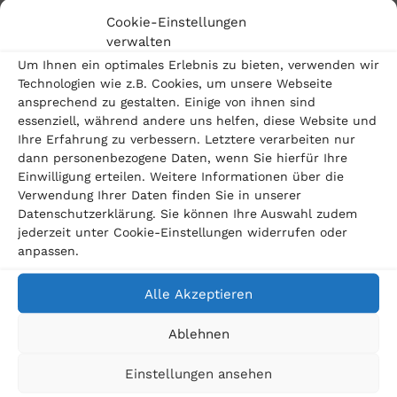
gate.com
! Wir sind auch telefonisch für Sie da unter
Cookie-Einstellungen
verwalten
030 959 982 238, montags bis freitags 9 bis 18 Uhr.
Um Ihnen ein optimales Erlebnis zu bieten, verwenden wir
Wir machen uns für Sie stark!
Technologien wie z.B. Cookies, um unsere Webseite
ansprechend zu gestalten. Einige von ihnen sind
essenziell, während andere uns helfen, diese Website und
Ihre Erfahrung zu verbessern. Letztere verarbeiten nur
dann personenbezogene Daten, wenn Sie hierfür Ihre
Einwilligung erteilen. Weitere Informationen über die
Verwendung Ihrer Daten finden Sie in unserer
Datenschutzerklärung. Sie können Ihre Auswahl zudem
Passende Beiträge
jederzeit unter Cookie-Einstellungen widerrufen oder
anpassen.
Alle Akzeptieren
Ablehnen
Einstellungen ansehen