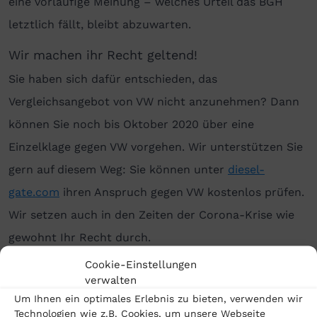
eine vorläufige Meinung – welches Urteil das BGH
letztlich fällt, bleibt abzuwarten.
Wir machen ihr Recht geltend!
Sie haben sich dafür entschieden, das
Vergleichsangebot von VW nicht anzunehmen? Dann
können Sie noch bis Oktober 2020 über eine
Einzelklage gegen VW vorgehen. Wir unterstützen Sie
gern auf diesem Weg: Sie können unter
diesel-
gate.com
ihren Anspruch gegen VW kostenlos prüfen.
Wir setzen auch in den Zeiten der Corona-Krise wie
gewohnt Ihr Recht durch.
Cookie-Einstellungen
verwalten
Um Ihnen ein optimales Erlebnis zu bieten, verwenden wir
Technologien wie z.B. Cookies, um unsere Webseite