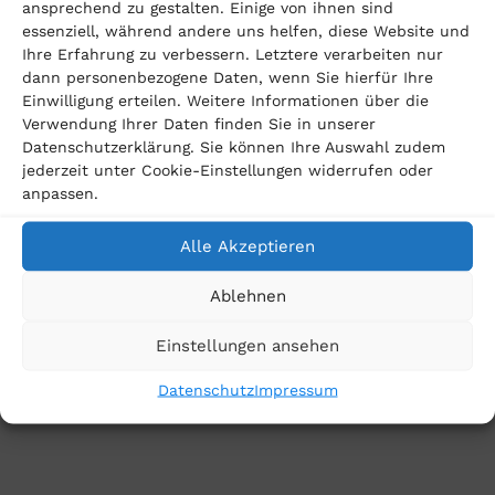
ansprechend zu gestalten. Einige von ihnen sind
geltend
essenziell, während andere uns helfen, diese Website und
Sie besitzen einen Audi A4 und sind von dem Rückruf
Ihre Erfahrung zu verbessern. Letztere verarbeiten nur
dann personenbezogene Daten, wenn Sie hierfür Ihre
betroffen? Wir von der Verbraucherkanzlei
Einwilligung erteilen. Weitere Informationen über die
Baumeister Rosing beraten Sie gerne in einem
Verwendung Ihrer Daten finden Sie in unserer
Datenschutzerklärung. Sie können Ihre Auswahl zudem
kostenlosen Erstgespräch. Gemeinsam besprechen
jederzeit unter Cookie-Einstellungen widerrufen oder
wir, was möglich ist. Lassen Sie uns herausfinden,
anpassen.
wieviel Schadensersatz Audi Ihnen tatsächlich
Alle Akzeptieren
schuldet!
Ablehnen
Machen Sie jetzt Ihr Recht geltend auf
diesel-
Einstellungen ansehen
gate.com
.
Datenschutz
Impressum