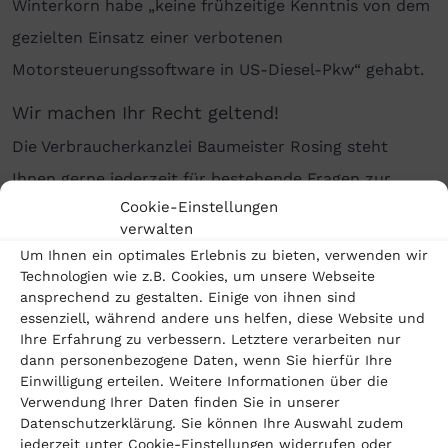
Winterkorn habe „keine frühzeitige Kenntnis von dem
gezielten Einsatz einer verbotenen
Motorsteuerungssoftware in US-Diesel-Pkw“ gehabt.
Wir machen Ihr Recht geltend!
Die Verbraucherkanzlei Baumeister Rosing steht
Ihnen gerne jederzeit für bestehende Fragen zur
Cookie-Einstellungen
Verfügung. Vermuten auch Sie vom Abgasskandal
verwalten
betroffen zu sein und möchten ihre Ansprüche
Um Ihnen ein optimales Erlebnis zu bieten, verwenden wir
prüfen?
Technologien wie z.B. Cookies, um unsere Webseite
ansprechend zu gestalten. Einige von ihnen sind
essenziell, während andere uns helfen, diese Website und
Sie können dies ganz gemütlich von Zuhause unter
Ihre Erfahrung zu verbessern. Letztere verarbeiten nur
diesel-gate.com
online tun. Wir beraten Sie auch
dann personenbezogene Daten, wenn Sie hierfür Ihre
Einwilligung erteilen. Weitere Informationen über die
gerne telefonisch unter 030 959 982 238 von Montag
Verwendung Ihrer Daten finden Sie in unserer
bis Freitag. In einem kostenlosen Erstgespräch prüfen
Datenschutzerklärung. Sie können Ihre Auswahl zudem
jederzeit unter Cookie-Einstellungen widerrufen oder