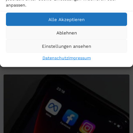
wir gemeinsam mit Ihnen Ihre Ansprüche.
anpassen.
Alle Akzeptieren
Ablehnen
Einstellungen ansehen
Passende Beiträge
Datenschutz
Impressum