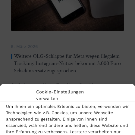
9. März 2026
Weitere OLG-Schlappe für Meta wegen illegalem
Tracking: Instagram-Nutzer bekommt 3.000 Euro
Schadensersatz zugesprochen
OLG Jena zu Meta-Tracking: Der Meta-Konzern
Cookie-Einstellungen
muss eine weitere Schlappe verkraften. Das
verwalten
Thüringer OLG in Jena hat einem Instagram-
Um Ihnen ein optimales Erlebnis zu bieten, verwenden wir
Technologien wie z.B. Cookies, um unsere Webseite
Nutzer 3.000 Euro Schadensersatz…
ansprechend zu gestalten. Einige von ihnen sind
essenziell, während andere uns helfen, diese Website und
mehr lesen
Ihre Erfahrung zu verbessern. Letztere verarbeiten nur