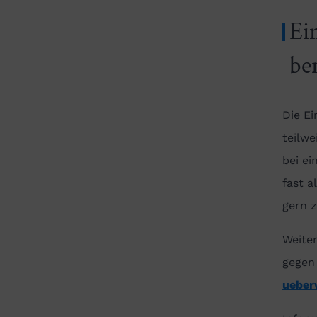
Ei
be
Die Ei
teilwe
bei e
fast 
gern z
Weite
gegen
ueber