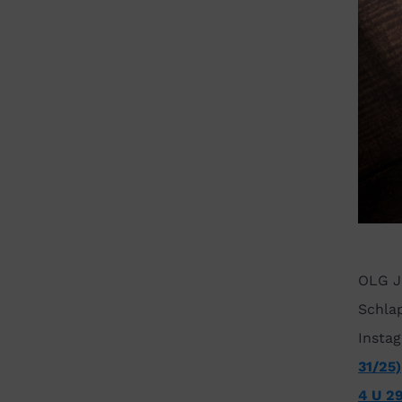
OLG J
Schla
Insta
31/25)
4 U 2