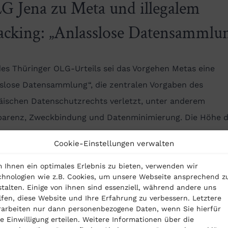
G Jena zu Meta und illegalem
acking: „Anlasslose Datensammlu
es Thüringer OLG-Urteils sei das Vorgehen Metas eine
sslose Datensammlung“, die zentralen Vorgaben des
äischen Datenschutzrechts verletzt, unter anderem
parenz, Zweckbindung und Datenminimierung. Die Höhe 
nsersatzes sei gerechtfertigt, da ein beträchtlicher Teil 
Cookie-Einstellungen verwalten
tlebens des Nutzers langanhaltend und weitreichend
eichnet wurde. Das Urteil ist noch nicht rechtskräftig, di
 Ihnen ein optimales Erlebnis zu bieten, verwenden wir
chnologien wie z.B. Cookies, um unsere Webseite ansprechend z
ion zum
BGH
wurde zugelassen. Bestätigt der BGH die Urte
stalten. Einige von ihnen sind essenziell, während andere uns
lfen, diese Website und Ihre Erfahrung zu verbessern. Letztere
Meta sein grundlegendes Geschäftsmodell in Europa umst
rarbeiten nur dann personenbezogene Daten, wenn Sie hierfür
, das auf den Business Tools und der genauen Kenntnis 
re Einwilligung erteilen. Weitere Informationen über die