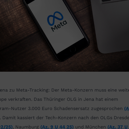
ena zu Meta-Tracking: Der Meta-Konzern muss eine weit
ppe verkraften. Das Thüringer OLG in Jena hat einem
gram-Nutzer 3.000 Euro Schadensersatz zugesprochen
(A
. Damit kassiert der Tech-Konzern nach den OLGs Dres
92/25)
, Naumburg
(Az. 9 U 44 25)
und München
(Az. 37 U