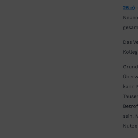
25 e)
e
Neben
gesam
Das Ve
Kolleg
Grund 
Überwa
kann M
Tause
Betro
sein.
Nutzer