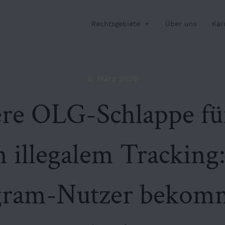
Rechtsgebiete
Über uns
Kar
9. März 2026
re OLG-Schlappe fü
 illegalem Tracking
gram-Nutzer bekom