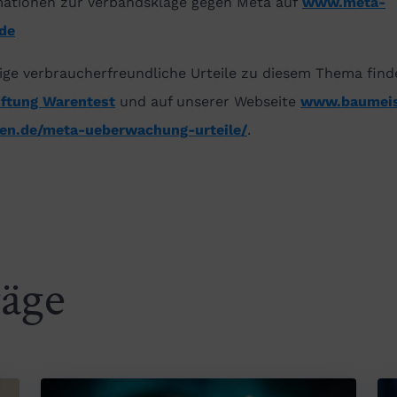
mationen zur Verbandsklage gegen Meta auf
www.meta-
.de
ige verbraucherfreundliche Urteile zu diesem Thema find
iftung Warentest
und auf unserer Webseite
www.baumeis
gen.de/meta-ueberwachung-urteile/
.
räge