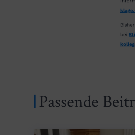
Infor
klage
Bisher
bei
St
kolle
Passende Beit