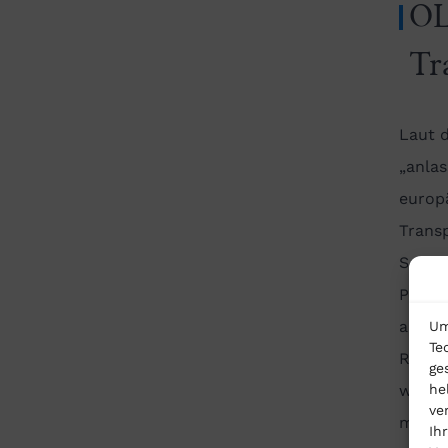
OL
Tr
Laut d
„anla
europ
Trans
Schade
Priva
aufgez
Um
Te
Revis
ge
he
wird 
ve
müssen
Ih