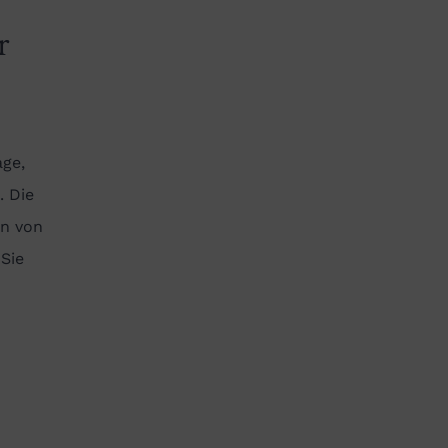
r
age,
. Die
en von
Sie