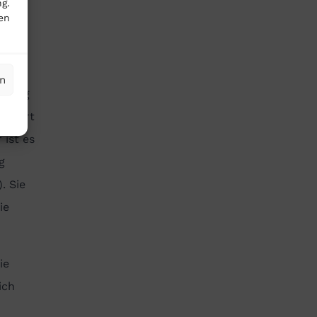
g.
en
en
e lang
chiert
 ist es
g
. Sie
ie
ie
ich
.