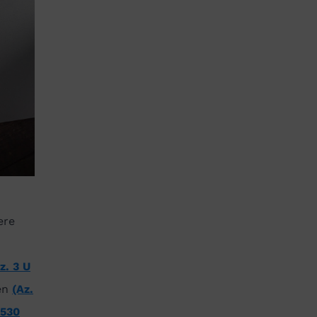
ere
z. 3 U
den
(Az.
 530