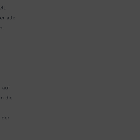
ll.
r alle
n.
 auf
n die
 der