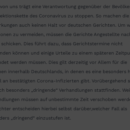
 von uns trägt eine Verantwortung gegenüber der Bevölke
fektionskette des Coronavirus zu stoppen. So machen die
rkungen auch keinen Halt vor deutschen Gerichten. Um w
ionen zu vermeiden, müssen die Gerichte Angestellte nac
schicken. Dies führt dazu, dass Gerichtstermine nicht
inden können und einige Urteile zu einem späteren Zeitp
det werden müssen. Dies gilt derzeitig vor Allem für die
nen innerhalb Deutschlands, in denen es eine besonders 
 an bestätigten Corona-Infizierten gibt. Vorübergehend s
ich besonders „dringende“ Verhandlungen stattfinden. Wei
ndlungen müssen auf unbestimmte Zeit verschoben werd
chter entscheiden hierbei selbst darüber,welcher Fall als
ers „dringend“ einzustufen ist.