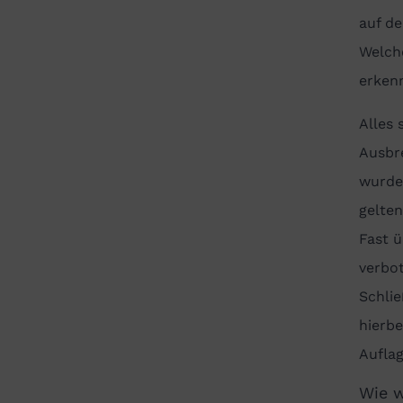
auf de
Welche
erkenn
Alles 
Ausbre
wurde
gelte
Fast 
verbot
Schlie
hierb
Aufla
Wie w