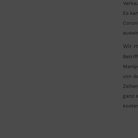
Verkau
Es kan
Corona
auswir
Wir m
Betrif
Manip
von d
Zeiten
ganz 
kosten