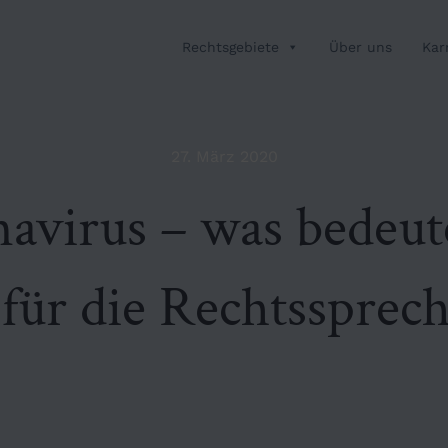
Rechtsgebiete
Über uns
Kar
27. März 2020
avirus – was bedeute
 für die Rechtssprec