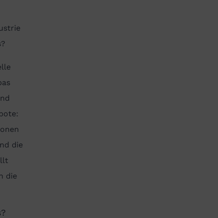
ustrie
s?
lle
pas
and
bote:
sonen
nd die
llt
n die
s?