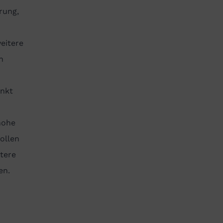
rung,
eitere
h
unkt
hohe
ollen
tere
en.