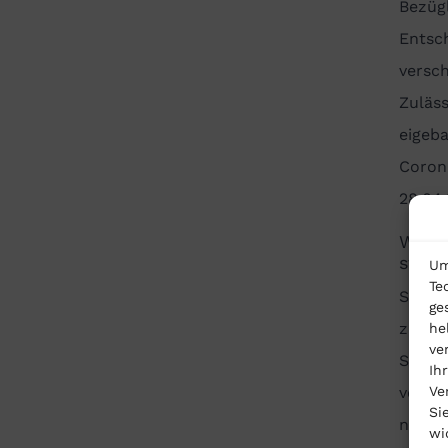
Bezügl
Entsc
versch
Zuläss
eigeb
Coron
28.04
Wie k
statt
Um
Te
Sie kö
ge
zustän
he
ve
Sie vo
Ih
Ve
veröff
Si
nicht.
wi