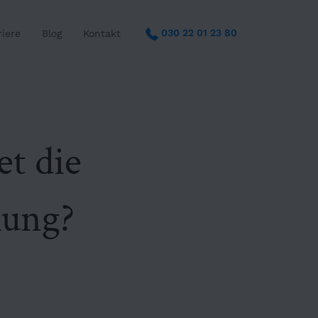
030 22 01 23 80
riere
Blog
Kontakt
t die
hung?