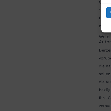
Öffent
Sie M
Baumei
mögli
Welch
Autom
Derze
vorübe
die n
solle
die A
bezügl
Ihre G
versuc