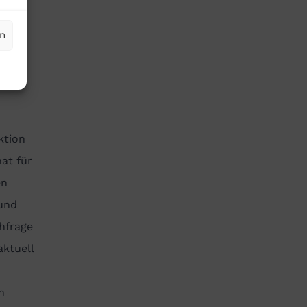
 Wenn
en
h
ktion
at für
en
 und
hfrage
aktuell
n