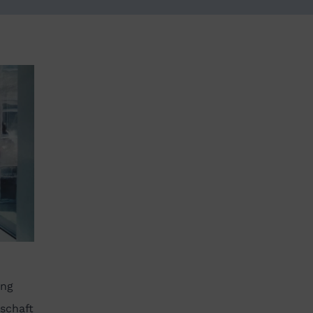
ung
schaft