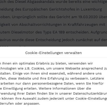
ich des Diesel Abgasskandals wurde bereits eine wichtige
heidung des Europäischen Gerichtshofes in Luxemburg
oben. Ursprünglich sollte das Gericht am 19.03.2020 über
igkeit von Abschaltvorrichtungen in Kraftfahrzeugen mit
autem Dieselmotor des Typs EA 189 entscheiden. Aufgrun
avirus wurde diese Entscheidung jedoch zunächst auf de
.2020 verschoben.
Cookie-Einstellungen verwalten
ann ich mich darüber informieren, ob Verfahren
finden?
 Ihnen ein optimales Erlebnis zu bieten, verwenden wir
chnologien wie z.B. Cookies, um unsere Webseite ansprechend z
nnen sich auf den entsprechenden Internetseiten der
stalten. Einige von ihnen sind essenziell, während andere uns
digen Gerichte oder telefonisch darüber informieren, ob
lfen, diese Website und Ihre Erfahrung zu verbessern. Letztere
rarbeiten nur dann personenbezogene Daten, wenn Sie hierfür
n möglichen Einschränkungen betroffen sind. Die Gericht
re Einwilligung erteilen. Weitere Informationen über die
rwendung Ihrer Daten finden Sie in unserer Datenschutzerklärun
entlichen, ob Verhandlungen auch tatsächlich stattfinde
e können Ihre Auswahl zudem jederzeit unter Cookie-Einstellung
 Das Ziel ist es, derzeitig den Kontakt zwischen der
derrufen oder anpassen.