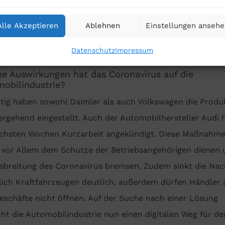
lichkeit und der Justiz so gering wie möglich zu halten .
andant oder Geschäftspartner der Verbraucherkanzlei
Alle Akzeptieren
Ablehnen
Einstellungen anseh
ster Rosing sind, informieren wir Sie individuell bezüglic
Datenschutz
Impressum
cher Terminsverlegungen.
e Auswirkungen hat das Coronavirus auf die
obilindustrie?
itig haben sowohl Daimler als auch Volkswagen die Produ
rgehend eingestellt. Auch der Automobilhersteller Audi h
ächsten Wochen Kurzarbeit angekündigt. Diese Maßnahm
n vor Allem dem Schutze der Betriebsangehörigen dienen
usbreitung des Coronavirus bremsen. Zudem sinkt die Nac
ich Kraftfahrzeugen deutlich, außerdem dürfen Händler 
eschäfte nicht öffnen. Auf der Suche nach einer Lösung
ht die Automobilindustrie nun einen digitalen Weg für de