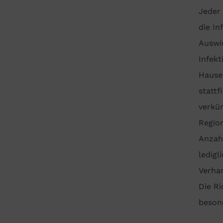
Jeder
die In
Auswi
Infekt
Hause 
stattf
verkün
Regio
Anzahl
ledigl
Verha
Die Ri
besond