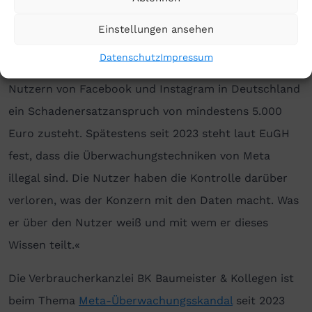
Verbraucherkanzlei BK Baumeister & Kollegen: »Wir
Einstellungen ansehen
begrüßen das Urteil des LG Leipzig. Es bestätigt
Datenschutz
Impressum
unsere Auffassung, dass jedem der über 50 Millionen
Nutzern von Facebook und Instagram in Deutschland
ein Schadenersatzanspruch von mindestens 5.000
Euro zusteht. Spätestens seit 2023 steht laut EuGH
fest, dass die Überwachungstechniken von Meta
illegal sind. Die Nutzer haben die Kontrolle darüber
verloren, was der Konzern mit den Daten macht. Was
er über den Nutzer weiß und mit wem er dieses
Wissen teilt.«
Die Verbraucherkanzlei BK Baumeister & Kollegen ist
beim Thema
Meta-Überwachungsskandal
seit 2023