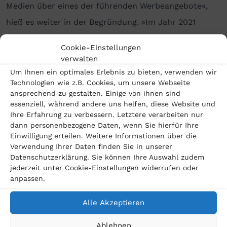
Medien über eines der führenden Werbeangebote«,
hieß es weiter in der Begründung. »Im Jahr 2021
erzielte Meta bereits 115 Mrd. USD Werbeeinnahmen
Cookie-Einstellungen
bei einem Gesamtumsatz von 118 Mrd. USD, sodass
verwalten
die Werbeeinnahmen 97 % vom Umsatz ausmachen.
Um Ihnen ein optimales Erlebnis zu bieten, verwenden wir
Technologien wie z.B. Cookies, um unsere Webseite
Der finanzielle Wert eines einzigen Nutzerprofils, in
ansprechend zu gestalten. Einige von ihnen sind
dem sämtliche Daten über die Person gespeichert
essenziell, während andere uns helfen, diese Website und
Ihre Erfahrung zu verbessern. Letztere verarbeiten nur
sind, ist auf datenverarbeitenden Märkten enorm.
dann personenbezogene Daten, wenn Sie hierfür Ihre
Dass der hohe Wert von Daten auch der
Einwilligung erteilen. Weitere Informationen über die
Verwendung Ihrer Daten finden Sie in unserer
Wahrnehmung in der Gesellschaft entspricht, sieht
Datenschutzerklärung. Sie können Ihre Auswahl zudem
das Gericht durch diverse Studien bestätigt.«
jederzeit unter Cookie-Einstellungen widerrufen oder
anpassen.
Meta-Überwachungsskandal: BK durch LG Leipzig
bestätigt
Alle Akzeptieren
Ablehnen
Rechtsanwalt
Max Baumeister
von der