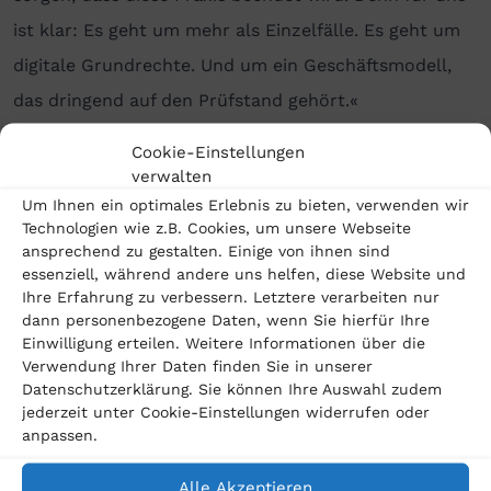
ist klar: Es geht um mehr als Einzelfälle. Es geht um
digitale Grundrechte. Und um ein Geschäftsmodell,
das dringend auf den Prüfstand gehört.«
Cookie-Einstellungen
Das Urteil des LG Leipzig ist eines von vielen
verwalten
verbraucherfreundlichen Entscheidungen zum Thema
Um Ihnen ein optimales Erlebnis zu bieten, verwenden wir
Meta-Überwachungsskandal. Zahlreiche weitere
Technologien wie z.B. Cookies, um unsere Webseite
ansprechend zu gestalten. Einige von ihnen sind
Landgerichte haben unseren Mandant:innen bereits
essenziell, während andere uns helfen, diese Website und
Recht gegeben. Gerichte in
Berlin
, Hamburg,
Ihre Erfahrung zu verbessern. Letztere verarbeiten nur
dann personenbezogene Daten, wenn Sie hierfür Ihre
München, Köln, Frankfurt, Stuttgart und in über 50
Einwilligung erteilen. Weitere Informationen über die
weiteren deutschen Städten erkennen bereits, dass
Verwendung Ihrer Daten finden Sie in unserer
Datenschutzerklärung. Sie können Ihre Auswahl zudem
Meta illegal die Daten seiner Nutzer verarbeitet.
jederzeit unter Cookie-Einstellungen widerrufen oder
anpassen.
Haben Sie auch ein Instagram- oder Facebook-
Konto? Dann sollten Sie im Meta-
Alle Akzeptieren