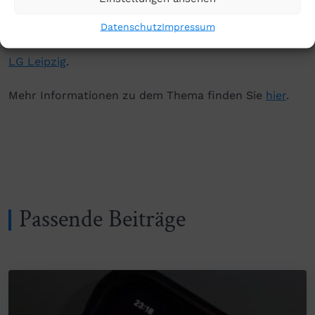
München, das LG Köln, das LG Frankfurt am Main und
Datenschutz
Impressum
das LG Stuttgart sowie ganz aktuell im Juli 2025 das
LG Leipzig
.
Mehr Informationen zu dem Thema finden Sie
hier
.
Passende Beiträge