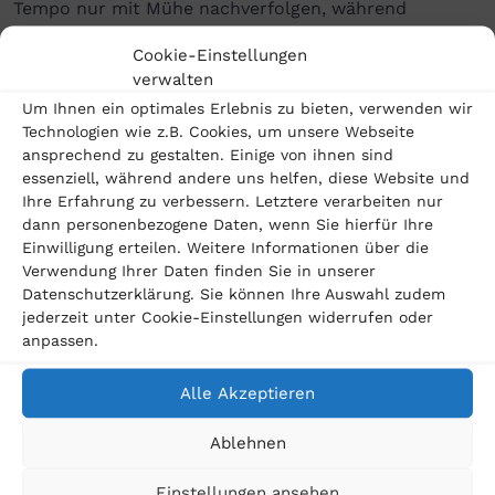
Tempo nur mit Mühe nachverfolgen, während
Verbraucher und Verbraucherinnen den
Cookie-Einstellungen
Geschäftsgebaren der
Big-Tech
-Konzerne machtlos
verwalten
Um Ihnen ein optimales Erlebnis zu bieten, verwenden wir
ausgeliefert sind. Aber gerade die Verbraucher
Technologien wie z.B. Cookies, um unsere Webseite
brauchen eine starke Stimme – jemanden, der
ansprechend zu gestalten. Einige von ihnen sind
essenziell, während andere uns helfen, diese Website und
handelt und das Recht der Verbraucher durchsetzt.
Ihre Erfahrung zu verbessern. Letztere verarbeiten nur
Dafür treten wir an.«
dann personenbezogene Daten, wenn Sie hierfür Ihre
Einwilligung erteilen. Weitere Informationen über die
Verwendung Ihrer Daten finden Sie in unserer
Die Verbraucherkanzlei BK Baumeister & Kollegen
Datenschutzerklärung. Sie können Ihre Auswahl zudem
führt bereits seit 2023 Klagen zum Thema „
Meta-
jederzeit unter Cookie-Einstellungen widerrufen oder
anpassen.
Überwachungsskandal
“. Wir haben bereits mehr als
400 verbraucherfreundliche Urteile in dieser Sache
Alle Akzeptieren
erstritten. Gerichte in der ganzen Republik sprechen
Ablehnen
vierstellige Schadensersatzbeträge zu, so zum
Beispiel das
LG Berlin
, das LG Hamburg, das LG
Einstellungen ansehen