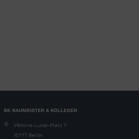
PKV-Beitragserhöhungen
BGH-Urteil: Beitragserhöhungen unwirksam – Rückzahlung
möglich
Leistungskürzung bei Beitragsrückforderung?
Warum die Versicherungsbranche den Schaden selbst zu
verantworten hat
Weitere Informationen
Rechtsschutzversicherung
Prozesskostenfinanzierung
Musterfeststellungsklage
BK BAUMEISTER & KOLLEGEN
Viktoria-Luise-Platz 7
10777 Berlin