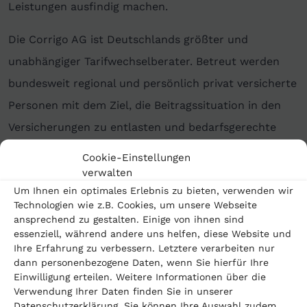
Leistungen ausfindig machen.
Die Corrigo AG ist Deutschlands größter und
unabhängiger Tarifwechselberater. Betreut werden
bundesweit regional und persönlich privat versicherte
Personen mit dem Ziel, die Beitragssituation in den
Versicherungen zu entlasten und bedarfsgerechte
gesundheitliche Leistungen zu schaffen.
Cookie-Einstellungen
verwalten
Die Versicherten honorieren die vom PKV-
Um Ihnen ein optimales Erlebnis zu bieten, verwenden wir
Tarifwechselberater erbrachte Dienstleistung auf
Technologien wie z.B. Cookies, um unsere Webseite
ansprechend zu gestalten. Einige von ihnen sind
Honorarbasis. Zu Beginn der Beratung wird in der
essenziell, während andere uns helfen, diese Website und
Regel eine Leistungsvergütung vereinbart. Diese wird
Ihre Erfahrung zu verbessern. Letztere verarbeiten nur
dann personenbezogene Daten, wenn Sie hierfür Ihre
nur im Erfolgsfall berechnet und richtet sich nach der
Einwilligung erteilen. Weitere Informationen über die
Ersparnis des Versicherten.
Verwendung Ihrer Daten finden Sie in unserer
Datenschutzerklärung. Sie können Ihre Auswahl zudem