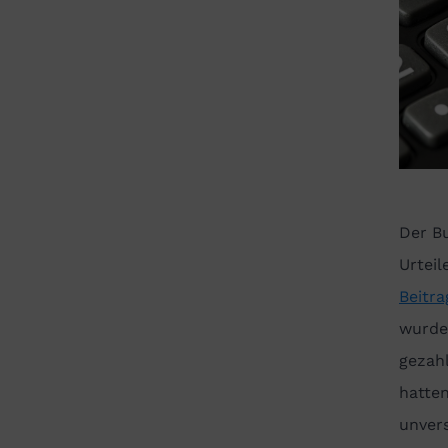
Der B
Urteil
Beitr
wurden
gezah
hatte
unver