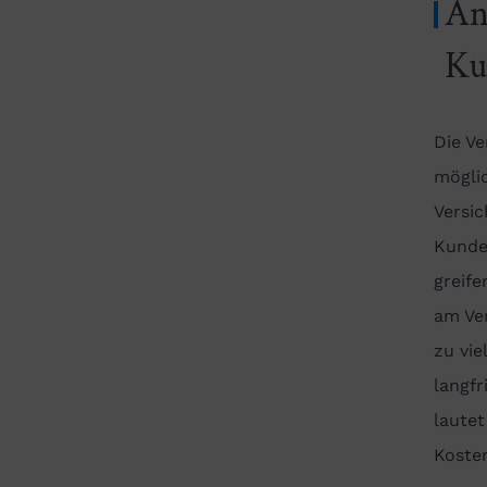
An
Ku
Die V
mögli
Versi
Kunde
greife
am Ve
zu vie
langfr
laute
Koste