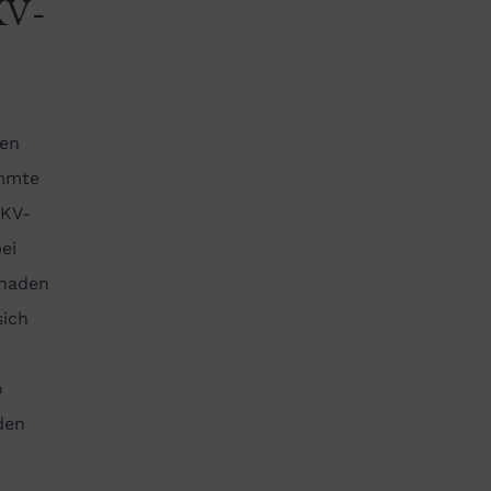
KV-
den
immte
PKV-
ei
chaden
sich
o
den