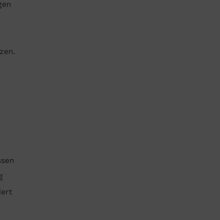
gen
zen.
ssen
g
dert