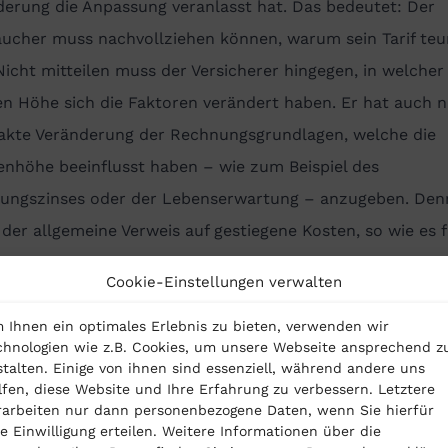
derung die Anpassung veranlasst hat. Das bedeutet: Der
aucher muss nachvollziehen können, warum sein Tarif teu
Nicht mitteilen muss der Versicherer hingegen, in welcher
n Höhe sich die Faktoren verändert haben. Er hat auch n
xakte Veränderung der Rechnungsgrundlagen, welche die
enhöhe beeinflusst haben – wie zum Beispiel des
ungszinses oder der Lebenserwartung – anzugeben. De
 der allgemeine Verweis auf gestiegene Kosten, so wie es f
ersicherer in den vergangenen Jahren praktiziert haben, n
Cookie-Einstellungen verwalten
 Ihnen ein optimales Erlebnis zu bieten, verwenden wir
V-Beitragserhöhungen: Versicher
chnologien wie z.B. Cookies, um unsere Webseite ansprechend z
stalten. Einige von ihnen sind essenziell, während andere uns
ben den Schaden selbst verursacht
lfen, diese Website und Ihre Erfahrung zu verbessern. Letztere
rarbeiten nur dann personenbezogene Daten, wenn Sie hierfür
re Einwilligung erteilen. Weitere Informationen über die