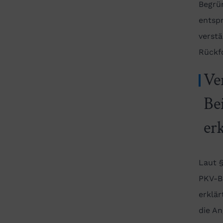
Begrü
entsp
verst
Rückf
Ve
Be
er
Laut 
PKV-B
erklä
die A