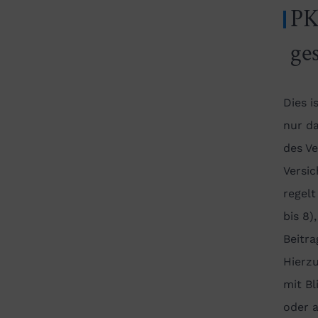
PK
ge
Dies i
nur d
des V
Versic
regelt
bis 8
Beitra
Hierz
mit Bl
oder a