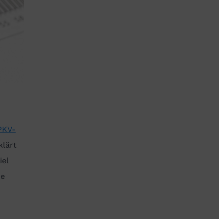
PKV-
klärt
iel
re