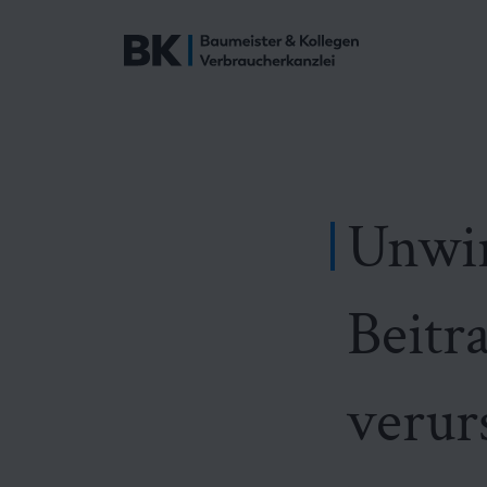
Unwi
Beitr
verur