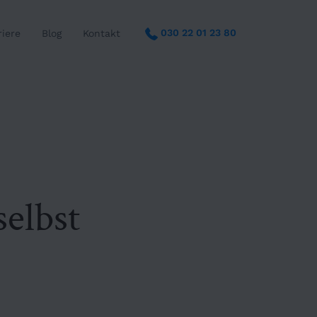
030 22 01 23 80
riere
Blog
Kontakt
elbst