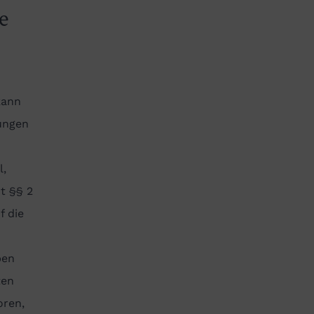
e
kann
ungen
l,
t §§ 2
f die
ben
ten
oren,