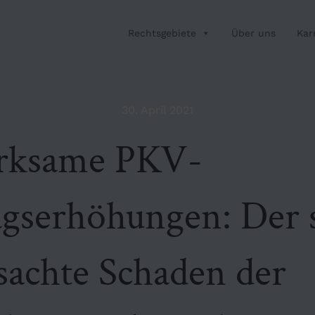
Rechtsgebiete
Über uns
Kar
30. April 2021
rksame PKV-
agserhöhungen: Der s
sachte Schaden der