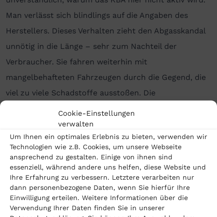
Man verlässt sich blindlings auf die Angaben des
Herstellers. Dieses Verhalten zieht den Abgasskandal
unnötig in die Länge – sehr zum Nachteil der
Verbraucher. Sie fahren weiterhin mit
mangelbehafteten Fahrzeugen durch die Gegend, die
viel zu viele Schadstoffe ausstoßen. Die
Schadensersatzansprüche der Kunden schmelzen mit
Cookie-Einstellungen
jedem weiteren Tag dahin.«
verwalten
Um Ihnen ein optimales Erlebnis zu bieten, verwenden wir
OLG-Urteil positiv für geschädigte EA288-Besitzer
Technologien wie z.B. Cookies, um unsere Webseite
ansprechend zu gestalten. Einige von ihnen sind
essenziell, während andere uns helfen, diese Website und
Geschädigte EA288-Dieselfahrer sieht Dreschhoff mit
Ihre Erfahrung zu verbessern. Letztere verarbeiten nur
dem aktuellen OLG-Urteil gestärkt. Daher empfiehlt
dann personenbezogene Daten, wenn Sie hierfür Ihre
Einwilligung erteilen. Weitere Informationen über die
er allen Besitzern von betroffenen VW-Fahrzeugen
Verwendung Ihrer Daten finden Sie in unserer
zur Prüfung, ob sie Ansprüche gegenüber dem