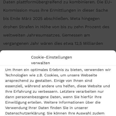
Daten plattformübergreifend zu kombinieren. Die EU-
Kommission muss ihre Ermittlungen in dieser Sache
bis Ende März 2025 abschließen. Meta hingegen
drohen Strafen in Höhe von bis zu zehn Prozent des
weltweiten Jahresumsatzes. Gemessen am
vergangenen Jahr wären dies etwa 12,5 Milliarden
Euro.
Cookie-Einstellungen
verwalten
Der US-Konzern steht schon seit geraumer Zeit
Um Ihnen ein optimales Erlebnis zu bieten, verwenden wir
wegen diverser Datenschutzfragen unter
Technologien wie z.B. Cookies, um unsere Webseite
Beobachtung der europäischen Behörden. Im Mai
ansprechend zu gestalten. Einige von ihnen sind
essenziell, während andere uns helfen, diese Website und
2023 hatte die EU Meta
eine Strafe wegen
Ihre Erfahrung zu verbessern. Letztere verarbeiten nur
dann personenbezogene Daten, wenn Sie hierfür Ihre
Datenschutzverstößen
in Höhe von 1,2 Milliarden Euro
Einwilligung erteilen. Weitere Informationen über die
auferlegt. Dies war die bis dahin höchste verhängte
Verwendung Ihrer Daten finden Sie in unserer
Datenschutzerklärung. Sie können Ihre Auswahl zudem
Geldbuße gegen einen amerikanischen Tech-Giganten.