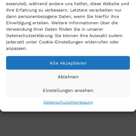
Vertrag herauskommen oder bereits gezahltes Geld
essenziell, während andere uns helfen, diese Website und
Ihre Erfahrung zu verbessern. Letztere verarbeiten nur
zurückfordern können. Melden Sie sich einfach
dann personenbezogene Daten, wenn Sie hierfür Ihre
kostenfrei
unter diesem Link
bei uns an. Unsere
Einwilligung erteilen. Weitere Informationen über die
Verwendung Ihrer Daten finden Sie in unserer
Anwälte und Anwältinnen werden umgehend Kontakt
Datenschutzerklärung. Sie können Ihre Auswahl zudem
mit Ihnen aufnehmen. In einem kostenlosen
jederzeit unter Cookie-Einstellungen widerrufen oder
anpassen.
Erstgespräch klären wir mit Ihnen Ihre Möglichkeiten
und Erfolgsaussichten. Verbraucherkanzlei BRR
Alle Akzeptieren
Baumeister Rosing – wir machen uns für Sie stark!
Ablehnen
Hier kostenfrei anmelden
Einstellungen ansehen
Datenschutz
Impressum