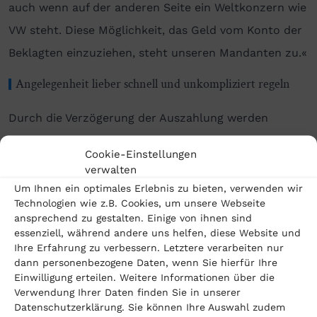
auch wenn auf der anderen Seite ein Weltkonzern wie
VW steht. Diese Möglichkeit, das Geld vom Konto der
Beklagten einzuziehen, steht unseren Mandanten zu.«
Angelegenheit lieber schnell und unkompliziert regeln
Durch die Verzögerung der Auszahlung werden
Verzugszinsen fällig. Je länger die Mandanten auf ihr
Cookie-Einstellungen
Geld warten, umso mehr Zinsen kommen zusammen.
verwalten
»Das ist sicherlich ein kleiner Trost für die
Um Ihnen ein optimales Erlebnis zu bieten, verwenden wir
Technologien wie z.B. Cookies, um unsere Webseite
Geschädigten«, sagt Dreschhoff, »aber wir wissen,
ansprechend zu gestalten. Einige von ihnen sind
dass die Mandanten diese Angelegenheit lieber so
essenziell, während andere uns helfen, diese Website und
Ihre Erfahrung zu verbessern. Letztere verarbeiten nur
schnell wie möglich vom Tisch haben wollen. Denn
dann personenbezogene Daten, wenn Sie hierfür Ihre
diese haben sich vielleicht schon ein neues Auto
Einwilligung erteilen. Weitere Informationen über die
Verwendung Ihrer Daten finden Sie in unserer
zugelegt, obwohl das alte aus dem Verfahren noch zu
Datenschutzerklärung. Sie können Ihre Auswahl zudem