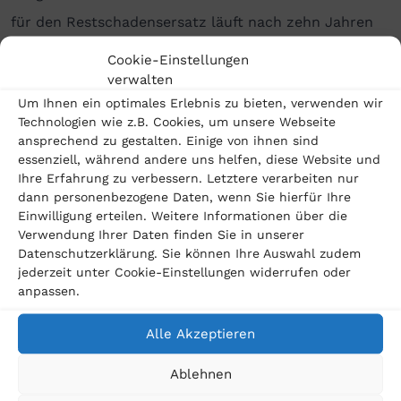
für den Restschadensersatz läuft nach zehn Jahren
ab Kauf ab. Das jüngste BGH-Urteil betrifft also VW-
Cookie-Einstellungen
Dieselfahrzeuge, die zwischen Februar 2012 und
verwalten
Um Ihnen ein optimales Erlebnis zu bieten, verwenden wir
September 2015, also dem Zeitpunkt des
Technologien wie z.B. Cookies, um unsere Webseite
Bekanntwerdens des Dieselskandals, gekauft
ansprechend zu gestalten. Einige von ihnen sind
essenziell, während andere uns helfen, diese Website und
wurden.«
Ihre Erfahrung zu verbessern. Letztere verarbeiten nur
dann personenbezogene Daten, wenn Sie hierfür Ihre
Betroffene VW-Kunden sollten sich rechtlich
Einwilligung erteilen. Weitere Informationen über die
beraten lassen
Verwendung Ihrer Daten finden Sie in unserer
Aber lohnt sich ein Vorgehen bei diesen relativ alten
Datenschutzerklärung. Sie können Ihre Auswahl zudem
jederzeit unter Cookie-Einstellungen widerrufen oder
Fahrzeugen noch? »Die betreffenden Pkw sind bereits
anpassen.
mindestens sechseinhalb Jahre alt, daher haben sie in
Alle Akzeptieren
vielen Fällen schon sehr hohe Kilometerstände«, sagt
Rechtsanwalt Dreschhoff. »Da die Gerichte vom
Ablehnen
Schadensersatz einen Nutzungsersatz abziehen,