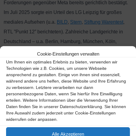
Forderungen gegenüber Meta bereits gerichtlich bestätigt.
Im Juli 2025 sorgte ein Urteil des LG Leipzig für großes
mediales Aufsehen (u.a.
BILD
,
Stern
,
Stiftung Warentest
,
RTL ”Punkt 12” berichteten). Zahlreiche Landgerichte in
Deutschland – u.a. Berlin, Hamburg, München, Köln,
Düsseldorf oder Stuttgart – sowie Kammern von über 70
Cookie-Einstellungen verwalten
weiteren Landgerichten haben die illegale Überwachung
Um Ihnen ein optimales Erlebnis zu bieten, verwenden wir
Technologien wie z.B. Cookies, um unsere Webseite
durch Meta in über 700 aktuellen Urteilen bestätigt.
ansprechend zu gestalten. Einige von ihnen sind essenziell,
während andere uns helfen, diese Website und Ihre Erfahrung
Verbandsklage: So können Sie teilnehmen
zu verbessern. Letztere verarbeiten nur dann
personenbezogene Daten, wenn Sie hierfür Ihre Einwilligung
Über die Seite
www.meta-klage.de
übernimmt die
erteilen. Weitere Informationen über die Verwendung Ihrer
Daten finden Sie in unserer Datenschutzerklärung. Sie können
Verbraucherkanzlei BK Baumeister & Kollegen die
Ihre Auswahl zudem jederzeit unter Cookie-Einstellungen
Anmeldung kostenfrei und ohne Risiko für Sie. Durch die
widerrufen oder anpassen.
Anmeldung werden Sie selbst nicht Beteiligter des
Alle Akzeptieren