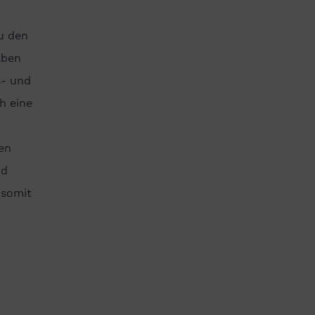
u den
aben
s- und
h eine
en
nd
 somit