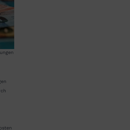
rungen
gen
rch
Kosten