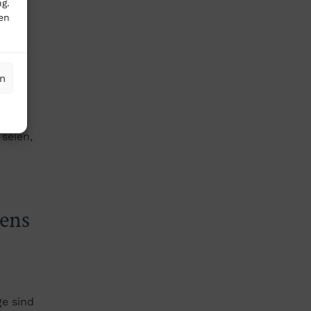
davon
g.
en
nd
en
n
 den
seien,
ens
ge sind