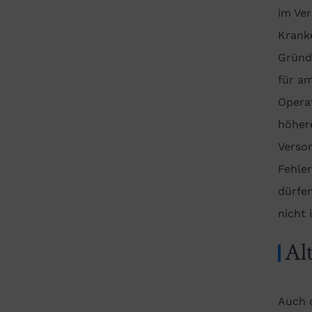
im Ve
Krank
Gründ
für a
Opera
höher
Versor
Fehle
dürfe
nicht 
Al
Auch 