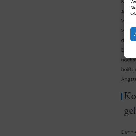
Medie
Ve
Si
abgera
wi
Versic
Versic
dass d
Beitra
nächst
heißt 
Angst
Ko
ge
Denn d