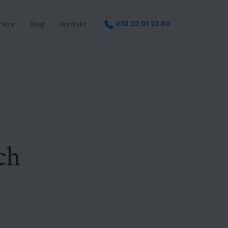
030 22 01 23 80
riere
Blog
Kontakt
ch