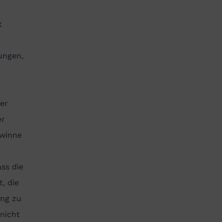
t
tungen,
er
er
ewinne
ss die
, die
ung zu
 nicht