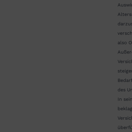
Auswi
Alters
darzus
versch
also 
Außerd
Versi
steig
Bedar
des U
In sei
beklag
Versic
überfü