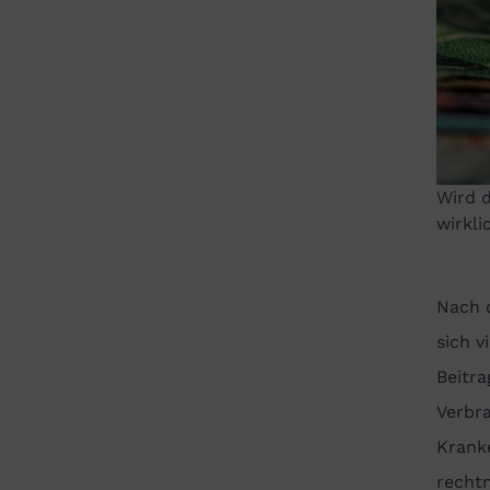
Wird 
wirkli
Nach
sich v
Beitra
Verbra
Kranke
rechtm