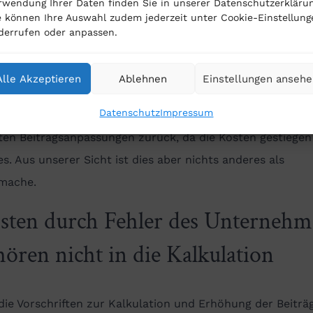
n stellen wir zunehmend fest, dass PKV-Kunden gezielt 
rwendung Ihrer Daten finden Sie in unserer Datenschutzerklärun
e können Ihre Auswahl zudem jederzeit unter Cookie-Einstellung
ten wird, die zu viel gezahlten Beitrage zurückzufordern.
derrufen oder anpassen.
herer und Makler schüren offenbar die Angst, dass die
herten sich dadurch langfristig selbst schaden würden u
Alle Akzeptieren
Ablehnen
Einstellungen anseh
ie PKV wirklich teurer werde. Die jetzt zurückgeforderte
Datenschutz
Impressum
gserhöhungen hole sich der Versicherer zwangsläufig mit
en Beitragsanpassungen zurück, da die Kosten gestiegen 
es. Aus unserer Sicht ist dies aber nichts anderes als
mache.
sten durch Fehler des Unternehm
hören nicht in die Kalkulation
ie Vorschriften zur Kalkulation und Erhöhung der Beiträ