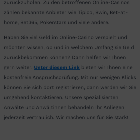
zurückzuholen. Zu den betroffenen Online-Casinos
zählen bekannte Anbieter wie Tipico, Bwin, Bet-at-
home, Bet365, Pokerstars und viele andere.
Haben Sie viel Geld im Online-Casino verspielt und
möchten wissen, ob und in welchem Umfang sie Geld
zurückbekommen können? Dann helfen wir Ihnen
gern weiter.
Unter diesem Link
bieten wir Ihnen eine
kostenfreie Anspruchsprüfung. Mit nur wenigen Klicks
können Sie sich dort registrieren, dann werden wir Sie
umgehend kontaktieren. Unsere spezialisierten
Anwälte und Anwältinnen behandeln Ihr Anliegen
jederzeit vertraulich. Wir machen uns für Sie stark!