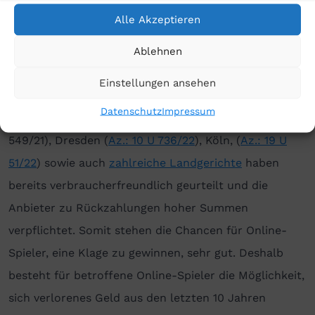
von Glücksspielen im Internet grundsätzlich verboten
Alle Akzeptieren
und der Vertrag zwischen Casino und Kunde deshalb
Ablehnen
nach § 134 BGB nichtig.
Einstellungen ansehen
Weitere OLGs wie etwa in Braunschweig (Az. 8 W
Datenschutz
Impressum
20/21), Hamm (Az. 12 W 13/21), München (Az. 5 U
549/21), Dresden (
Az.: 10 U 736/22
), Köln, (
Az.: 19 U
51/22
) sowie auch
zahlreiche Landgerichte
haben
bereits verbraucherfreundlich geurteilt und die
Anbieter zu Rückzahlungen hoher Summen
verpflichtet. Somit stehen die Chancen für Online-
Spieler, eine Klage zu gewinnen, sehr gut. Deshalb
besteht für betroffene Online-Spieler die Möglichkeit,
sich verlorenes Geld aus den letzten 10 Jahren