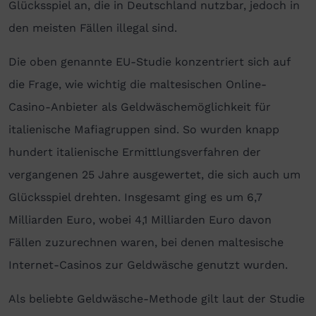
Glücksspiel an, die in Deutschland nutzbar, jedoch in
den meisten Fällen illegal sind.
Die oben genannte EU-Studie konzentriert sich auf
die Frage, wie wichtig die maltesischen Online-
Casino-Anbieter als Geldwäschemöglichkeit für
italienische Mafiagruppen sind. So wurden knapp
hundert italienische Ermittlungsverfahren der
vergangenen 25 Jahre ausgewertet, die sich auch um
Glücksspiel drehten. Insgesamt ging es um 6,7
Milliarden Euro, wobei 4,1 Milliarden Euro davon
Fällen zuzurechnen waren, bei denen maltesische
Internet-Casinos zur Geldwäsche genutzt wurden.
Als beliebte Geldwäsche-Methode gilt laut der Studie