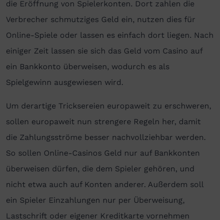
die Eröffnung von Spielerkonten. Dort zahlen die
Verbrecher schmutziges Geld ein, nutzen dies für
Online-Spiele oder lassen es einfach dort liegen. Nach
einiger Zeit lassen sie sich das Geld vom Casino auf
ein Bankkonto überweisen, wodurch es als
Spielgewinn ausgewiesen wird.
Um derartige Tricksereien europaweit zu erschweren,
sollen europaweit nun strengere Regeln her, damit
die Zahlungsströme besser nachvollziehbar werden.
So sollen Online-Casinos Geld nur auf Bankkonten
überweisen dürfen, die dem Spieler gehören, und
nicht etwa auch auf Konten anderer. Außerdem soll
ein Spieler Einzahlungen nur per Überweisung,
Lastschrift oder eigener Kreditkarte vornehmen