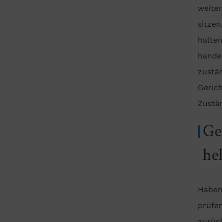
weite
sitzen
halten
handel
zustän
Gerich
Zustä
Ge
he
Haben 
prüfen
zurüc