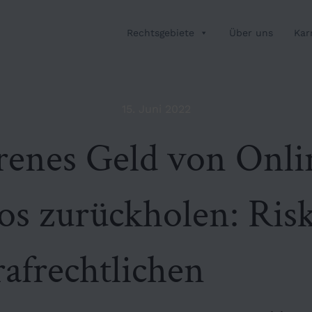
Rechtsgebiete
Über uns
Kar
15. Juni 2022
renes Geld von Onli
os zurückholen: Risk
rafrechtlichen