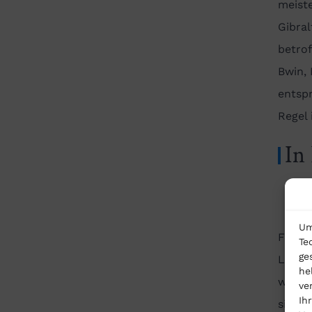
meiste
Gibra
betrof
Bwin, 
entspr
Regel
In
da
Um
Für de
Te
ge
Lizenz
he
wurde
ve
Ih
sie zu