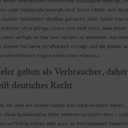
n einem unerlaubten öffentlichen Glücksspiel beteiligt, m
its- oder Geldstrafe bestraft wird. Somit hätten sich deu
-Spieler tatsächlich strafbar gemacht. Aber: Spielt man b
Anbieter ohne gültige Lizenz und weiß nicht, dass dieser
Lizenz verfügt, ist hier kein Vorsatz zu erkennen. Das bed
n diesem Fall keine Strafbarkeit vorliegt und die Spieler 
 strafrechtlichen Folgen befürchten müssen.«
ieler gelten als Verbraucher, daher
eift deutsches Recht
er, die über ein Online-Casino also Geld verspielt haben,
n diese Spieleinsätze ohne Weiteres zurückfordern – und
en auf Erfolg stehen sehr gut«, so Rechtsanwalt Dreschh