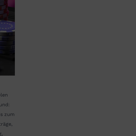
elen
und:
is zum
träge,
g,