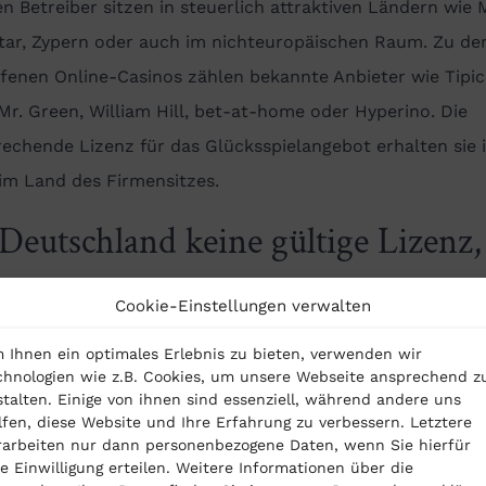
n Betreiber sitzen in steuerlich attraktiven Ländern wie 
ltar, Zypern oder auch im nichteuropäischen Raum. Zu de
fenen Online-Casinos zählen bekannte Anbieter wie Tipic
Mr. Green, William Hill, bet-at-home oder Hyperino. Die
echende Lizenz für das Glücksspielangebot erhalten sie 
 im Land des Firmensitzes.
 Deutschland keine gültige Lizenz,
her Geld zurück
Cookie-Einstellungen verwalten
 Ihnen ein optimales Erlebnis zu bieten, verwenden wir
n deutschen Markt hingegen hatten die Betreiber keine g
chnologien wie z.B. Cookies, um unsere Webseite ansprechend z
stalten. Einige von ihnen sind essenziell, während andere uns
. Das heißt: Die zahlreichen im Internet aufrufbaren Ang
lfen, diese Website und Ihre Erfahrung zu verbessern. Letztere
n von den deutschen Behörden zwar geduldet, jedoch bl
rarbeiten nur dann personenbezogene Daten, wenn Sie hierfür
re Einwilligung erteilen. Weitere Informationen über die
 jeder Zeit illegal. Dadurch ist der zwischen Kunde und O