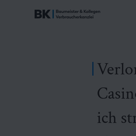
Verlo
Casin
ich st