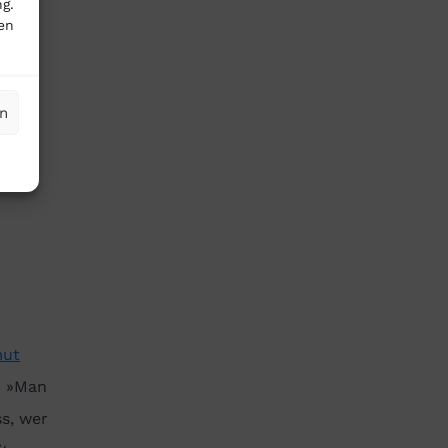
g.
 2021
en
hlung
en
e-
mut
: »Man
ss, wer