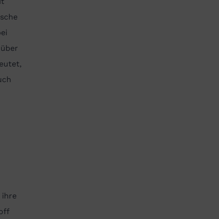
it
tsche
ei
 über
eutet,
auch
 ihre
off