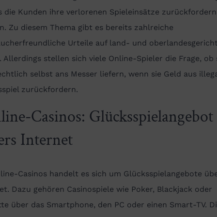
 die Kunden ihre verlorenen Spieleinsätze zurückfordern
. Zu diesem Thema gibt es bereits zahlreiche
ucherfreundliche Urteile auf land- und oberlandesgericht
 Allerdings stellen sich viele Online-Spieler die Frage, ob 
echtlich selbst ans Messer liefern, wenn sie Geld aus ille
sspiel zurückfordern.
line-Casinos: Glücksspielangebot
ers Internet
line-Casinos handelt es sich um Glücksspielangebote üb
et. Dazu gehören Casinospiele wie Poker, Blackjack oder
tte über das Smartphone, den PC oder einen Smart-TV. D