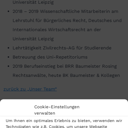
Universität Leipzig
2018 – 2019 Wissenschaftliche Mitarbeiterin am
Lehrstuhl für Bürgerliches Recht, Deutsches und
Internationales Wirtschaftsrecht an der
Universität Leipzig
Lehrtätigkeit Zivilrechts-AG für Studierende
Betreuung des Uni-Repetitoriums
2019 Berufseinstieg bei BRR Baumeister Rosing
Rechtsanwälte, heute BK Baumeister & Kollegen
zurück zu „Unser Team“
Cookie-Einstellungen
verwalten
Um Ihnen ein optimales Erlebnis zu bieten, verwenden wir
Technologien wie z.B. Cookies, um unsere Webseite