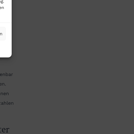
g.
en
en
n zu
 und
s
fenbar
en.
onen
zahlen
ter