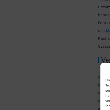
Ermit
haben.
Fahrze
des
M
Rechts
Staat
Ve
Auch 
Um
klein
Te
ge
der Ma
he
ehema
ve
Ih
angekl