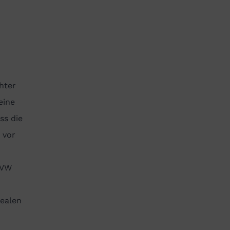
hter
eine
ss die
 vor
 VW
realen