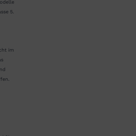
odelle
sse 5.
cht im
as
und
fen.