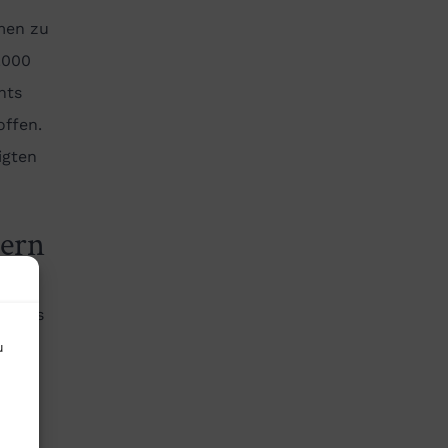
men zu
.000
hts
ffen.
igten
dern
eg des
wurf
u