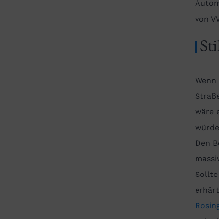
Automa
von VW
St
Wenn d
Straße
wäre e
würde
Den Be
massiv
Sollte
erhärt
Rosin