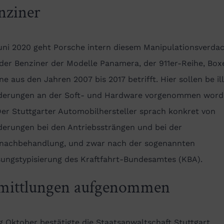
nziner
Juni 2020 geht Porsche intern diesem Manipulationsverda
der Benziner der Modelle Panamera, der 911er-Reihe, Box
e aus den Jahren 2007 bis 2017 betrifft. Hier sollen be il
derungen an der Soft- und Hardware vorgenommen wor
Der Stuttgarter Automobilhersteller sprach konkret von
derungen bei den Antriebssträngen und bei der
nachbehandlung, und zwar nach der sogenannten
sungstypisierung des Kraftfahrt-Bundesamtes (KBA).
mittlungen aufgenommen
 Oktober bestätigte die Staatsanwaltschaft Stuttgart,