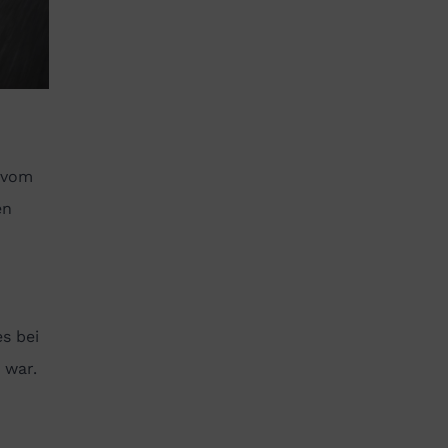
d vom
en
s bei
 war.