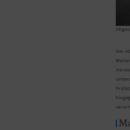
Abgas
Der Ab
Manip
Herste
Unter
Prüfst
hingeg
versc
Ma