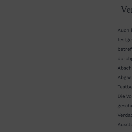
Ve
Auch b
festge
betre
durch
Abscha
Abgas
Testb
Die V
gesch
Verda
Aussto