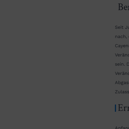
Be
Seit 
nach, 
Cayenn
Verän
sein. 
Verän
Abgas
Zulas
Er
Anfang