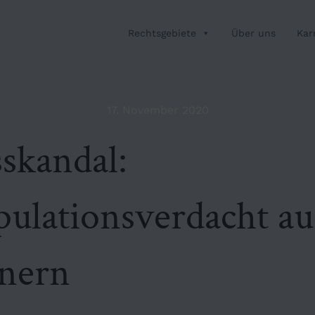
Rechtsgebiete
Über uns
Kar
17. November 2020
skandal:
ulationsverdacht au
nern