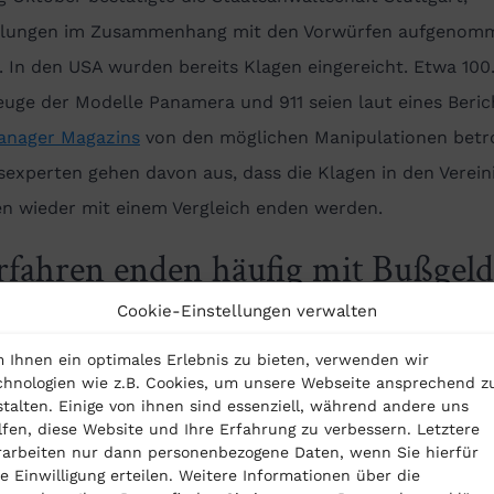
tlungen im Zusammenhang mit den Vorwürfen aufgenom
 In den USA wurden bereits Klagen eingereicht. Etwa 100
uge der Modelle Panamera und 911 seien laut eines Beric
anager Magazins
von den möglichen Manipulationen betro
experten gehen davon aus, dass die Klagen in den Verein
en wieder mit einem Vergleich enden werden.
rfahren enden häufig mit Bußgel
Cookie-Einstellungen verwalten
andere Hersteller wie Daimler wählen immer öfter den W
 Ihnen ein optimales Erlebnis zu bieten, verwenden wir
eren Übels und kaufen sich durch Strafzahlungen vom Vor
chnologien wie z.B. Cookies, um unsere Webseite ansprechend z
stalten. Einige von ihnen sind essenziell, während andere uns
nipulation frei. So wurde bisher kein amtierender oder
lfen, diese Website und Ihre Erfahrung zu verbessern. Letztere
liger Vorstand von Daimler wegen des Abgasskandals
rarbeiten nur dann personenbezogene Daten, wenn Sie hierfür
re Einwilligung erteilen. Weitere Informationen über die
agt.