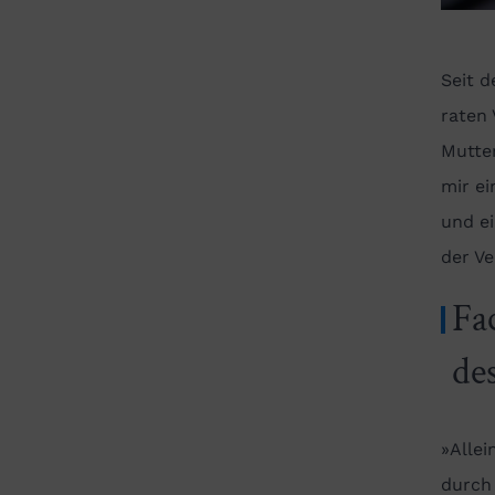
Seit 
raten
Mutter
mir ei
und ei
der V
Fa
de
»Allei
durch