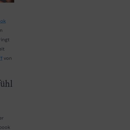
ook
en
ringt
it
f
von
fühl
er
ebook