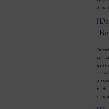
Schad
Da
Be
Dresch
spezi
gelten
Erfolg
dieses
auch,
nehme