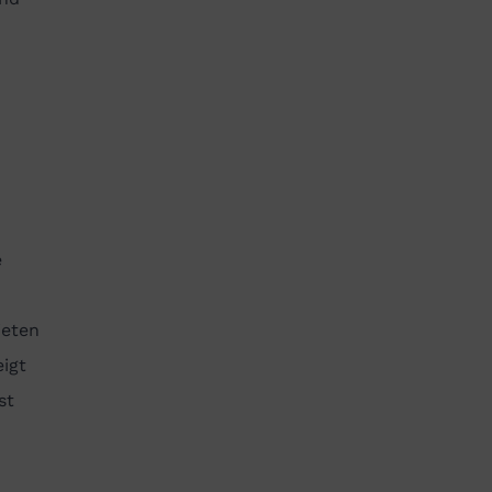
e
ieten
eigt
st