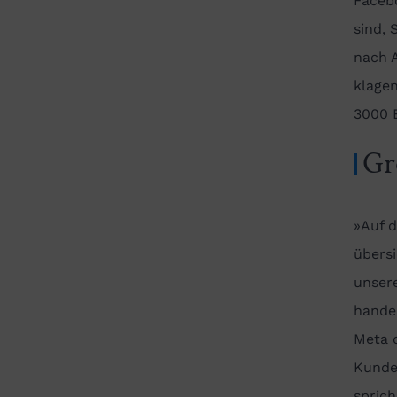
Faceb
sind,
nach 
klage
3000 
Gr
»Auf 
übersi
unsere
hande
Meta 
Kunde
sprich