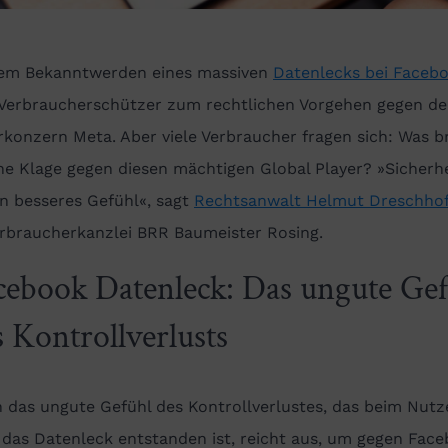
dem Bekanntwerden eines massiven
Datenlecks bei Faceb
 Verbraucherschützer zum rechtlichen Vorgehen gegen d
konzern Meta. Aber viele Verbraucher fragen sich: Was b
ne Klage gegen diesen mächtigen Global Player? »Sicherhe
n besseres Gefühl«, sagt
Rechtsanwalt Helmut Dreschhof
erbraucherkanzlei BRR Baumeister Rosing.
cebook Datenleck: Das ungute Ge
s Kontrollverlusts
n das ungute Gefühl des Kontrollverlustes, das beim Nutz
 das Datenleck entstanden ist, reicht aus, um gegen Fac