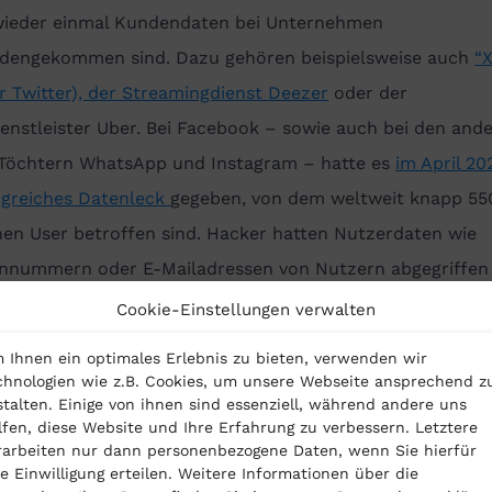
wieder einmal Kundendaten bei Unternehmen
dengekommen sind. Dazu gehören beispielsweise auch
“X
r Twitter), der Streamingdienst Deezer
oder der
enstleister Uber. Bei Facebook – sowie auch bei den and
Töchtern WhatsApp und Instagram – hatte es
im April 20
greiches Datenleck
gegeben, von dem weltweit knapp 55
nen User betroffen sind. Hacker hatten Nutzerdaten wie
onnummern oder E-Mailadressen von Nutzern abgegriffen
ernet veröffentlicht.
Cookie-Einstellungen verwalten
hlampiger Umgang mit Kundenda
 Ihnen ein optimales Erlebnis zu bieten, verwenden wir
chnologien wie z.B. Cookies, um unsere Webseite ansprechend z
stalten. Einige von ihnen sind essenziell, während andere uns
lfen, diese Website und Ihre Erfahrung zu verbessern. Letztere
Hacker nun an solche sensiblen User-Daten gelangen, k
rarbeiten nur dann personenbezogene Daten, wenn Sie hierfür
re Einwilligung erteilen. Weitere Informationen über die
ese für Betrügereien oder Cyberangriffe nutzen. Beispiels