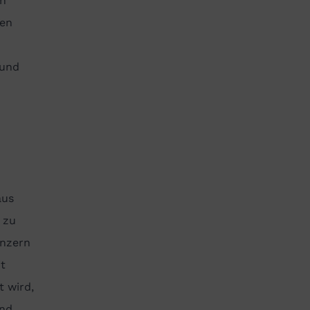
en
nen
 und
aus
h zu
onzern
t
 wird,
und