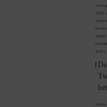
vorzu
2023 i
Verbra
Konze
seine
Kunden
sind.«
Da
Tw
be
Kaum 