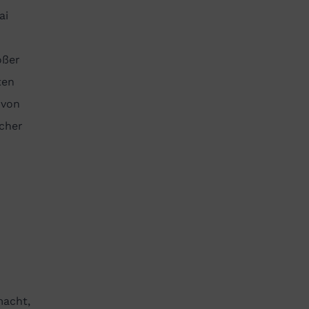
ai
oßer
ten
 von
icher
macht,