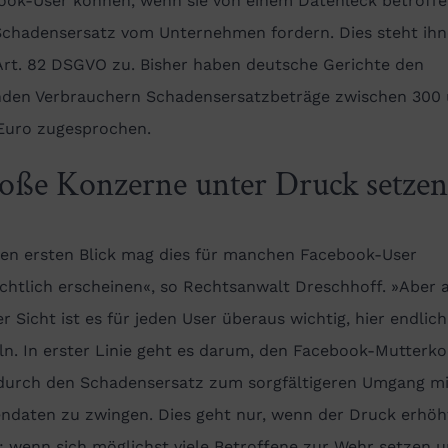
ook-User können, wenn sie von einem Datenleck betroff
 Schadensersatz vom Unternehmen fordern. Dies steht ih
Art. 82 DSGVO zu. Bisher haben deutsche Gerichte den
nden Verbrauchern Schadensersatzbeträge zwischen 300
Euro zugesprochen.
oße Konzerne unter Druck setzen
den ersten Blick mag dies für manchen Facebook-User
chtlich erscheinen«, so Rechtsanwalt Dreschhoff. »Aber 
r Sicht ist es für jeden User überaus wichtig, hier endlic
ln. In erster Linie geht es darum, den Facebook-Mutterk
durch den Schadensersatz zum sorgfältigeren Umgang mi
ndaten zu zwingen. Dies geht nur, wenn der Druck erhöht
: wenn sich möglichst viele Betroffene zur Wehr setzen 