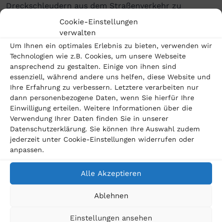
Dreckschleudern aus dem Straßenverkehr zu
bekommen. Nach wie vor haben Dieselbesitzer gute
Cookie-Einstellungen
verwalten
Chancen, ihre Ansprüche im Dieselskandal geltend zu
Um Ihnen ein optimales Erlebnis zu bieten, verwenden wir
machen. Das heißt: Der Kunde gibt sein Auto zurück
Technologien wie z.B. Cookies, um unsere Webseite
ansprechend zu gestalten. Einige von ihnen sind
und erhält den Kaufpreis abzüglich eines
essenziell, während andere uns helfen, diese Website und
Nutzungsentgelts.«
Ihre Erfahrung zu verbessern. Letztere verarbeiten nur
dann personenbezogene Daten, wenn Sie hierfür Ihre
Richtungsweisende Entscheidung des EuGH zum
Einwilligung erteilen. Weitere Informationen über die
Dieselskandal erwartet
Verwendung Ihrer Daten finden Sie in unserer
Datenschutzerklärung. Sie können Ihre Auswahl zudem
jederzeit unter Cookie-Einstellungen widerrufen oder
In den kommenden Monaten steht eine
anpassen.
richtungsweisende Entscheidung des Europäischen
Alle Akzeptieren
Gerichtshofs (EuGH) zu der Frage aus, ob in den
Verfahren des Dieselskandals von einer Haftung der
Ablehnen
Hersteller auszugehen ist. »Hier hat am 08.03.2022
Einstellungen ansehen
die mündliche Verhandlung stattgefunden, nach