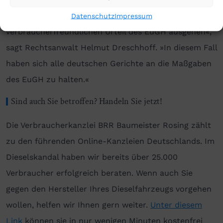
dessen Verlauf wir von einem
Datenschutz
Impressum
verbraucherfreundlichen Urteil des EuGH ausgehen«,
sagt Rechtsanwalt Helmut Dreschhoff. »In diesem Fall
haben sich alle deutschen Gerichte an die Maßgaben
des EuGH zu halten.«
Sind auch Sie betroffen? Handeln Sie jetzt!
Die Verbraucherkanzlei BRR Baumeister Rosing zählt
zu den führenden Online-Kanzleien Deutschlands. Im
Dieselskandal haben wir bereits über 25.000
Verbraucher erfolgreich beraten. Wenn auch Sie
gegen den Hersteller Ihres Dieselfahrzeugs vorgehen
wollen, helfen wir Ihnen gern weiter.
Unter diesem
Link
können sie in nur wenigen Minuten kostenfrei