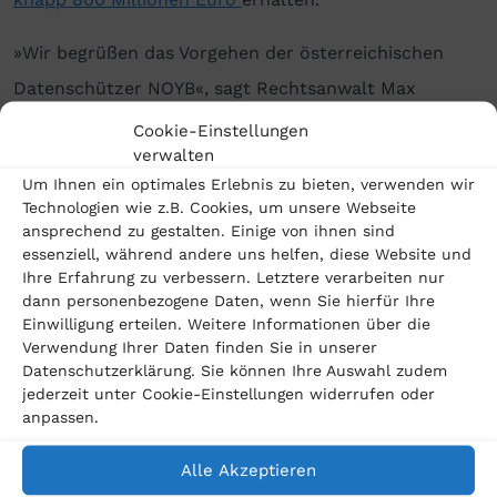
»Wir begrüßen das Vorgehen der österreichischen
Datenschützer NOYB«, sagt Rechtsanwalt Max
Baumeister von der BRR Verbraucherkanzlei
Cookie-Einstellungen
verwalten
Baumeister Rosing. »Laut DSGVO müssen auch
Um Ihnen ein optimales Erlebnis zu bieten, verwenden wir
chinesische Unternehmen, die in der EU agieren, für
Technologien wie z.B. Cookies, um unsere Webseite
einen sicheren Umgang mit persönlichen Daten ihrer
ansprechend zu gestalten. Einige von ihnen sind
essenziell, während andere uns helfen, diese Website und
Kunden sorgen. Gerade gegen die Unklarheit und die
Ihre Erfahrung zu verbessern. Letztere verarbeiten nur
Angst, dass eigene Daten missbraucht werden, muss
dann personenbezogene Daten, wenn Sie hierfür Ihre
Einwilligung erteilen. Weitere Informationen über die
etwas getan werden.«
Verwendung Ihrer Daten finden Sie in unserer
Datenschutzerklärung. Sie können Ihre Auswahl zudem
Die Verbraucherkanzlei BRR Baumeister Rosing ist auf
jederzeit unter Cookie-Einstellungen widerrufen oder
anpassen.
das Thema Meta-Datenskandal spezialisiert. Wenn Sie
sich gegen Datenschutzverstöße des Meta-Konzerns
Alle Akzeptieren
wehren wollen, beraten wir Sie gern. Alles, was Sie