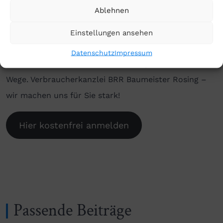
Ablehnen
tun müssen, ist, sich
über diesen Link
bei uns
anzumelden. Wir nehmen umgehend Kontakt mit
Einstellungen ansehen
Ihnen auf. Dann leiten wir nach unserer Erstberatung
Datenschutz
Impressum
auf Ihren Wunsch hin alle notwendigen Schritte in die
Wege. Verbraucherkanzlei BRR Baumeister Rosing –
wir machen uns für Sie stark!
Hier kostenfrei anmelden
Passende Beiträge