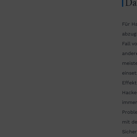
Da
Für Ha
abzugr
Fall v
andere
meiste
einset
Effekt
Hacker
immer
Probl
mit d
Sicher