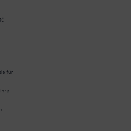
o:
ie für
ihre
n