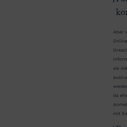
ko
Aber 
Online
Dresc
Infor
sie di
auszur
wiede
da ehe
Anmel
mit ih