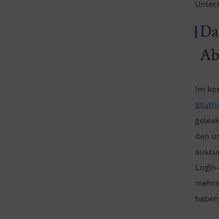
Unter
Da
Ab
Im ko
Stuffi
geleak
den u
auszup
Login
mehrer
haben 