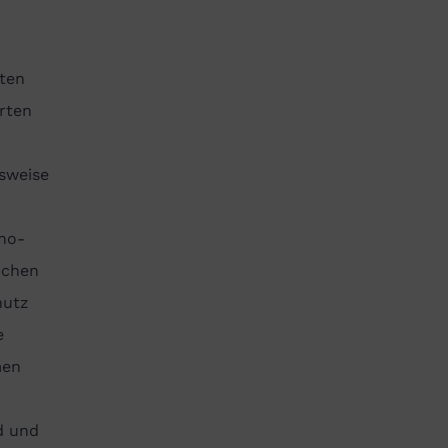
aten
rten
n
lsweise
ino-
ichen
hutz
e
men
d und