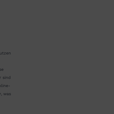
nutzen
se
 sind
nline-
r, was