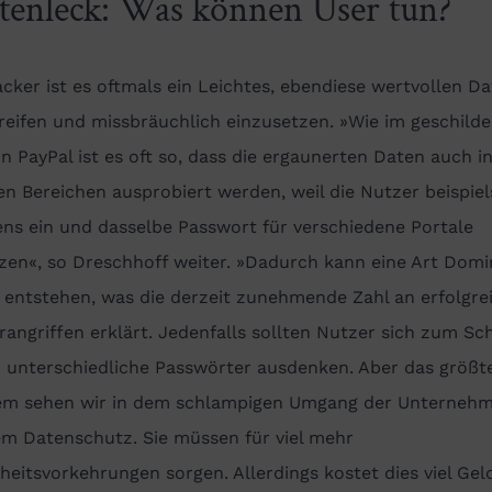
tenleck: Was können User tun?
cker ist es oftmals ein Leichtes, ebendiese wertvollen D
eifen und missbräuchlich einzusetzen. »Wie im geschilde
on PayPal ist es oft so, dass die ergaunerten Daten auch i
n Bereichen ausprobiert werden, weil die Nutzer beispie
ns ein und dasselbe Passwort für verschiedene Portale
zen«, so Dreschhoff weiter. »Dadurch kann eine Art Dom
 entstehen, was die derzeit zunehmende Zahl an erfolgre
angriffen erklärt. Jedenfalls sollten Nutzer sich zum Sc
 unterschiedliche Passwörter ausdenken. Aber das größt
em sehen wir in dem schlampigen Umgang der Unterneh
em Datenschutz. Sie müssen für viel mehr
heitsvorkehrungen sorgen. Allerdings kostet dies viel Gel