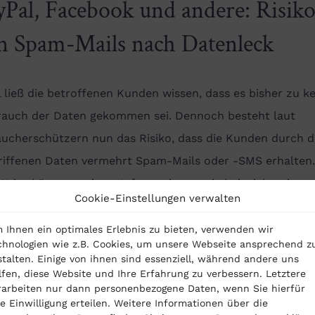
yPal, Facebook und andere: Risik
n Spam-Mails nach Datenleck
 ließ die betroffenen Kunden wissen, dass es bisher zu k
rauch der Daten gekommen sei. Dennoch besteht laut
aucherschützern nun das Risiko, dass die Kunden durch d
riffenen Daten vermehrt Spam-Mails oder -SMS erhalten.
Weise können weitere Informationen wie beispielsweise s
Cookie-Einstellungen verwalten
-Daten entlockt oder durch Anklicken von Datenanhänge
iche Malware installiert werden.
 Ihnen ein optimales Erlebnis zu bieten, verwenden wir
chnologien wie z.B. Cookies, um unsere Webseite ansprechend z
tenleck: Nicht nur PayPal, sonder
stalten. Einige von ihnen sind essenziell, während andere uns
lfen, diese Website und Ihre Erfahrung zu verbessern. Letztere
rarbeiten nur dann personenbezogene Daten, wenn Sie hierfür
ch Facebook, WhatsApp, Twitter,
re Einwilligung erteilen. Weitere Informationen über die