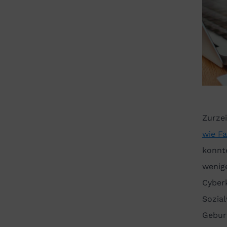
Zurzei
wie F
konnt
wenig
Cyberk
Sozia
Geburt