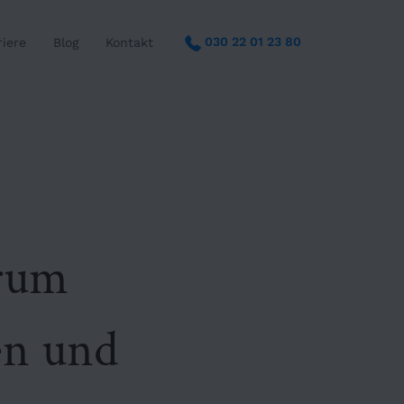
030 22 01 23 80
riere
Blog
Kontakt
arum
fen und