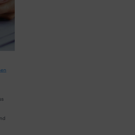
men
ss
und