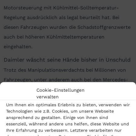
Motorsteuerung mit Kühl­mittel-Soll­temperatur-
Regelung ausdrück­lich als legal beur­teilt hat. Bei
diesen Fahrzeugen wurden die Schad­stoff­grenz­werte
auch bei höheren Kühl­mittel­temperaturen
eingehalten.
Daimler wäscht seine Hände bisher in Unschuld
Trotz des Manipulationsverdachts bei Millionen von
Fahrzeugen, unter anderem auch bei den Mercedes-
Motoren OM 622, OM 626 und OM 642, war der
Cookie-Einstellungen
verwalten
Daimler-Konzern bisher relativ glimpflich
Um Ihnen ein optimales Erlebnis zu bieten, verwenden wir
davongekommen. Man hatte unter anderem durch
Technologien wie z.B. Cookies, um unsere Webseite
ansprechend zu gestalten. Einige von ihnen sind
Vergleiche und der
Zustimmung von Strafzahlungen
essenziell, während andere uns helfen, diese Website und
versucht, sich aus der Abgasaffäre zu schleichen.
Ihre Erfahrung zu verbessern. Letztere verarbeiten nur