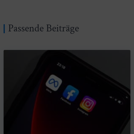
Passende Beiträge