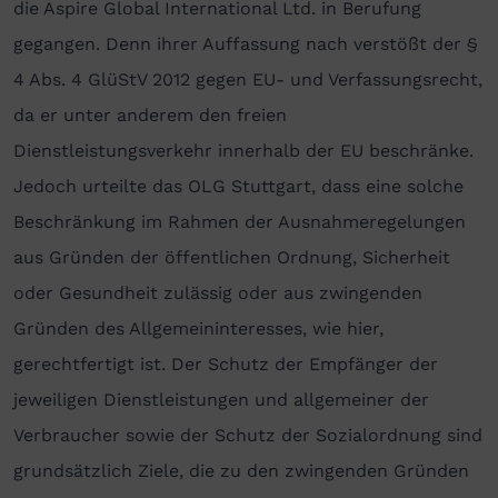
die Aspire Global International Ltd. in Berufung
gegangen. Denn ihrer Auffassung nach verstößt der §
4 Abs. 4 GlüStV 2012 gegen EU- und Verfassungsrecht,
da er unter anderem den freien
Dienstleistungsverkehr innerhalb der EU beschränke.
Jedoch urteilte das OLG Stuttgart, dass eine solche
Beschränkung im Rahmen der Ausnahmeregelungen
aus Gründen der öffentlichen Ordnung, Sicherheit
oder Gesundheit zulässig oder aus zwingenden
Gründen des Allgemeininteresses, wie hier,
gerechtfertigt ist. Der Schutz der Empfänger der
jeweiligen Dienstleistungen und allgemeiner der
Verbraucher sowie der Schutz der Sozialordnung sind
grundsätzlich Ziele, die zu den zwingenden Gründen