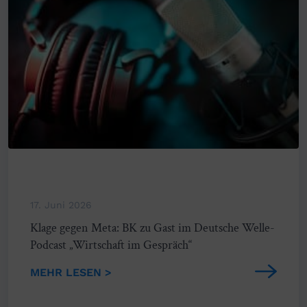
17. Juni 2026
Klage gegen Meta: BK zu Gast im Deutsche Welle-
Podcast „Wirtschaft im Gespräch“
MEHR LESEN >