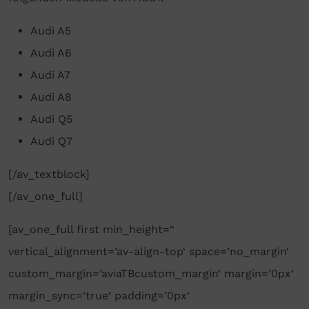
Audi A5
Audi A6
Audi A7
Audi A8
Audi Q5
Audi Q7
[/av_textblock]
[/av_one_full]
[av_one_full first min_height=“
vertical_alignment=’av-align-top‘ space=’no_margin‘
custom_margin=’aviaTBcustom_margin‘ margin=’0px‘
margin_sync=’true‘ padding=’0px‘