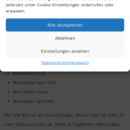
jederzeit unter Cookie-Einstellungen widerrufen oder
Mercedes S-Klasse
anpassen.
Mercedes M-Klasse
Alle Akzeptieren
Mercedes R-Klasse
Mercedes G-Klasse
Ablehnen
Mercedes GL-Klasse
Einstellungen ansehen
Mercedes GLK
Datenschutz
Impressum
Mercedes CLK
Mercedes CLS
Mercedes Vans Vito
Mercedes Viano
Mercedes Sprinter
Der OM 651 ist ein Vierzylinder- Motor mit 1.8 oder 2.1
Liter Hubraum der ab 2008 in folgenden Mercedes-