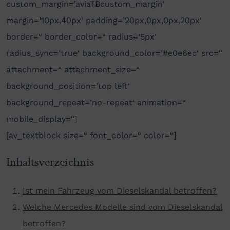
custom_margin=’aviaTBcustom_margin‘
margin=’10px,40px‘ padding=’20px,0px,0px,20px‘
border=“ border_color=“ radius=’5px‘
radius_sync=’true‘ background_color=’#e0e6ec‘ src=“
attachment=“ attachment_size=“
background_position=’top left‘
background_repeat=’no-repeat‘ animation=“
mobile_display=“]
[av_textblock size=“ font_color=“ color=“]
Inhaltsverzeichnis
Ist mein Fahrzeug vom Dieselskandal betroffen?
Welche Mercedes Modelle sind vom Dieselskandal
betroffen?