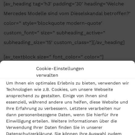
[av_heading tag=’h3′ padding=’30‘ heading=’Welche
Mercedes Modelle sind vom Dieselskandal betroffen?‘
color=“ style=’blockquote modern-quote‘
custom_font=“ size=“ subheading_active=“
subheading_size=’15‘ custom_class=“][/av_heading]
[av_textblock size=“ font_color=“ color=“]
Bei Daimler sind die weit verbreiteten
Cookie-Einstellungen
verwalten
Turbodieselmotoren OM 642 und OM 651 von
Um Ihnen ein optimales Erlebnis zu bieten, verwenden wir
Dieselgate
betroffen. Die Motoren sind in fast allen
Technologien wie z.B. Cookies, um unsere Webseite
Mercedes-Modellen, teils auch in Fahrzeugen des
ansprechend zu gestalten. Einige von ihnen sind
essenziell, während andere uns helfen, diese Website und
ehemaligen Partners Chrysler verbaut.
Ihre Erfahrung zu verbessern. Letztere verarbeiten nur
dann personenbezogene Daten, wenn Sie hierfür Ihre
Der OM 642 ist ein Sechszylinder- Motor der seit
Einwilligung erteilen. Weitere Informationen über die
Verwendung Ihrer Daten finden Sie in unserer
2005 in folgenden Mercedes-Modellen verbaut wurde:
Datenschutzerklärung. Sie können Ihre Auswahl zudem