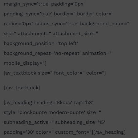
margin_sync=’true‘ padding=’0px‘
padding_sync=’true‘ border=“ border_color=“
radius=’0px‘ radius_sync=’true‘ background_color=“
src=“ attachment=“ attachment_size=“
background_position=’top left‘
background_repeat=’no-repeat‘ animation=“
mobile_display=“]
[av_textblock size=“ font_color=“ color=“]
[/av_textblock]
[av_heading heading=’Skoda‘ tag=’h3′
style=’blockquote modern-quote‘ size=“
subheading_active=“ subheading_size=’15‘
padding=’30‘ color=“ custom_font=“][/av_heading]