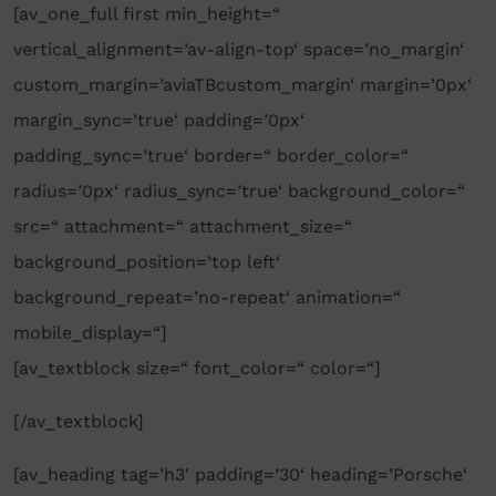
[av_one_full first min_height=“
vertical_alignment=’av-align-top‘ space=’no_margin‘
custom_margin=’aviaTBcustom_margin‘ margin=’0px‘
margin_sync=’true‘ padding=’0px‘
padding_sync=’true‘ border=“ border_color=“
radius=’0px‘ radius_sync=’true‘ background_color=“
src=“ attachment=“ attachment_size=“
background_position=’top left‘
background_repeat=’no-repeat‘ animation=“
mobile_display=“]
[av_textblock size=“ font_color=“ color=“]
[/av_textblock]
[av_heading tag=’h3′ padding=’30‘ heading=’Porsche‘