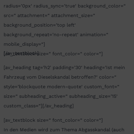
radius=’0px‘ radius_sync=’true‘ background_color=“
src=“ attachment=“ attachment_size=“
background_position=’top left‘
background_repeat=’no-repeat‘ animation=“
mobile_display=“]
[/av_textblock]
[av_textblock size=“ font_color=“ color=“]
[av_heading tag=’h2′ padding=’30‘ heading=’Ist mein
Fahrzeug vom Dieselskandal betroffen?‘ color=“
style=’blockquote modern-quote‘ custom_font=“
size=“ subheading_active=“ subheading_size=’15‘
custom_class=“][/av_heading]
[av_textblock size=“ font_color=“ color=“]
In den Medien wird zum Thema Abgasskandal (auch