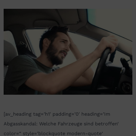
[av_heading tag=’h1′ padding=’0′ heading=’Im
Abgasskandal: Welche Fahrzeuge sind betroffen‘
color=“ style=’blockquote modern-quote‘