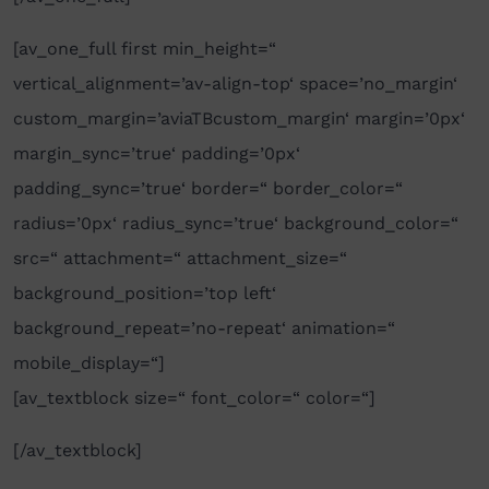
[av_one_full first min_height=“
vertical_alignment=’av-align-top‘ space=’no_margin‘
custom_margin=’aviaTBcustom_margin‘ margin=’0px‘
margin_sync=’true‘ padding=’0px‘
padding_sync=’true‘ border=“ border_color=“
radius=’0px‘ radius_sync=’true‘ background_color=“
src=“ attachment=“ attachment_size=“
background_position=’top left‘
background_repeat=’no-repeat‘ animation=“
mobile_display=“]
[av_textblock size=“ font_color=“ color=“]
[/av_textblock]