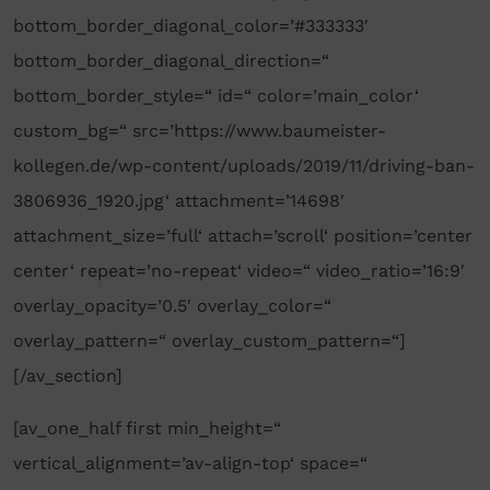
bottom_border_diagonal_color=’#333333′
bottom_border_diagonal_direction=“
bottom_border_style=“ id=“ color=’main_color‘
custom_bg=“ src=’https://www.baumeister-
kollegen.de/wp-content/uploads/2019/11/driving-ban-
3806936_1920.jpg‘ attachment=’14698′
attachment_size=’full‘ attach=’scroll‘ position=’center
center‘ repeat=’no-repeat‘ video=“ video_ratio=’16:9′
overlay_opacity=’0.5′ overlay_color=“
overlay_pattern=“ overlay_custom_pattern=“]
[/av_section]
[av_one_half first min_height=“
vertical_alignment=’av-align-top‘ space=“