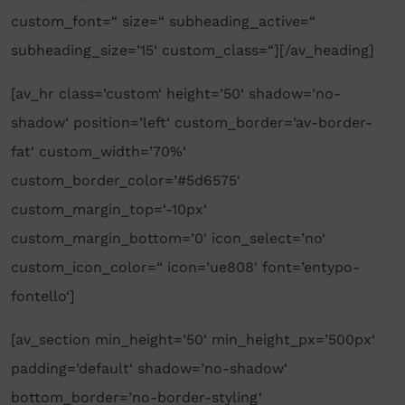
custom_font=“ size=“ subheading_active=“
subheading_size=’15‘ custom_class=“][/av_heading]
[av_hr class=’custom‘ height=’50‘ shadow=’no-
shadow‘ position=’left‘ custom_border=’av-border-
fat‘ custom_width=’70%‘
custom_border_color=’#5d6575′
custom_margin_top=‘-10px‘
custom_margin_bottom=’0′ icon_select=’no‘
custom_icon_color=“ icon=’ue808′ font=’entypo-
fontello‘]
[av_section min_height=’50‘ min_height_px=’500px‘
padding=’default‘ shadow=’no-shadow‘
bottom_border=’no-border-styling‘