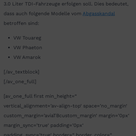
3.0 Liter TDI-Fahrzeuge erfolgen soll. Dies bedeutet,
dass auch folgende Modelle vom
Abgasskandal
betroffen sind:
VW Touareg
VW Phaeton
VW Amarok
[/av_textblock]
[/av_one_full]
[av_one_full first min_height=“
vertical_alignment=’av-align-top‘ space=’no_margin‘
custom_margin=’aviaTBcustom_margin‘ margin=’0px‘
margin_sync=’true‘ padding=’0px‘
padding_sync=’true‘ border=“ border_color=“