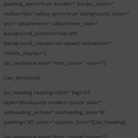
padding_sync=’true‘ border=“ border_color=“
radius=’0px‘ radius_sync=’true‘ background_color=“
src=“ attachment=“ attachment_size=“
background_position=’top left‘
background_repeat=’no-repeat‘ animation=“
mobile_display=“]
[av_textblock size=“ font_color=“ color=“]
[/av_textblock]
[av_heading heading=’SEAT‘ tag=’h3′
style=’blockquote modern-quote‘ size=“
subheading_active=“ subheading_size=’15‘
padding=’30‘ color=“ custom_font=“][/av_heading]
[av_textblock size=“ font_color=“ color=“]