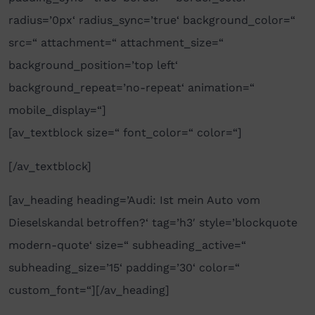
radius=’0px‘ radius_sync=’true‘ background_color=“
src=“ attachment=“ attachment_size=“
background_position=’top left‘
background_repeat=’no-repeat‘ animation=“
mobile_display=“]
[av_textblock size=“ font_color=“ color=“]
[/av_textblock]
[av_heading heading=’Audi: Ist mein Auto vom
Dieselskandal betroffen?‘ tag=’h3′ style=’blockquote
modern-quote‘ size=“ subheading_active=“
subheading_size=’15‘ padding=’30‘ color=“
custom_font=“][/av_heading]