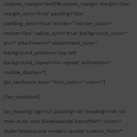
custom_margin=’aviaTBcustom_margin‘ margin=’0px‘
margin_sync=’true‘ padding=’0px‘
padding_sync=’true‘ border=“ border_color=“
radius=’0px‘ radius_sync=’true‘ background_color=“
src=“ attachment=“ attachment_size=“
background_position=’top left‘
background_repeat=’no-repeat‘ animation=“
mobile_display=“]
[av_textblock size=“ font_color=“ color=“]
[/av_textblock]
[av_heading tag=’h3′ padding=’30‘ heading=’VW: Ist
mein Auto vom Dieselskandal betroffen?‘ color=“
style=’blockquote modern-quote‘ custom_font=“