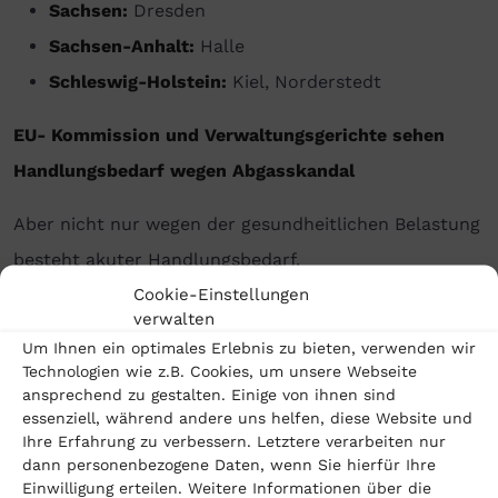
Sachsen:
Dresden
Sachsen-Anhalt:
Halle
Schleswig-Holstein:
Kiel, Norderstedt
EU- Kommission und Verwaltungsgerichte sehen
Handlungsbedarf wegen Abgasskandal
Aber nicht nur wegen der gesundheitlichen Belastung
besteht akuter Handlungsbedarf.
Cookie-Einstellungen
Die EU-Kommission droht Deutschland mit einem
verwalten
Vertragsverletzungsverfahren, Anfang Dezember
Um Ihnen ein optimales Erlebnis zu bieten, verwenden wir
Technologien wie z.B. Cookies, um unsere Webseite
könnte eine Klage wegen Überschreitung der
ansprechend zu gestalten. Einige von ihnen sind
essenziell, während andere uns helfen, diese Website und
Grenzwerte kommen und den Kommunen hohe
Ihre Erfahrung zu verbessern. Letztere verarbeiten nur
Kosten aufbürden.
dann personenbezogene Daten, wenn Sie hierfür Ihre
Einwilligung erteilen. Weitere Informationen über die