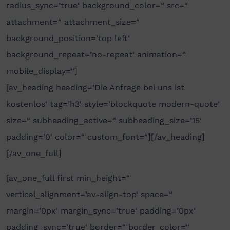
radius_sync=’true‘ background_color=“ src=“
attachment=“ attachment_size=“
background_position=’top left‘
background_repeat=’no-repeat‘ animation=“
mobile_display=“]
[av_heading heading=’Die Anfrage bei uns ist
kostenlos‘ tag=’h3′ style=’blockquote modern-quote‘
size=“ subheading_active=“ subheading_size=’15‘
padding=’0′ color=“ custom_font=“][/av_heading]
[/av_one_full]
[av_one_full first min_height=“
vertical_alignment=’av-align-top‘ space=“
margin=’0px‘ margin_sync=’true‘ padding=’0px‘
padding_sync=’true‘ border=“ border_color=“