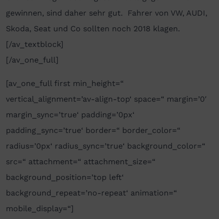
gewinnen, sind daher sehr gut. Fahrer von VW, AUDI,
Skoda, Seat und Co sollten noch 2018 klagen.
[/av_textblock]
[/av_one_full]
[av_one_full first min_height=“
vertical_alignment=’av-align-top‘ space=“ margin=’0′
margin_sync=’true‘ padding=’0px‘
padding_sync=’true‘ border=“ border_color=“
radius=’0px‘ radius_sync=’true‘ background_color=“
src=“ attachment=“ attachment_size=“
background_position=’top left‘
background_repeat=’no-repeat‘ animation=“
mobile_display=“]