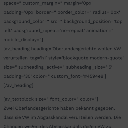
space=“ custom_margin=“ margin=’0px‘
padding=’0px‘ border=“ border_color=“ radius=’0px‘
background_color=“ src=“ background_position=’top
left‘ background_repeat=’no-repeat‘ animation=“
mobile_display=“]
[av_heading heading=’Oberlandesgerichte wollen VW
verurteilen‘ tag=’h1′ style=’blockquote modern-quote‘
size=“ subheading_active=“ subheading_size=’15‘
padding=’30‘ color=“ custom_font=’#4594e8′]
[/av_heading]
[av_textblock size=“ font_color=“ color=“]
Zwei Oberlandesgerichte haben bekannt gegeben,
dass sie VW im Abgasskandal verurteilen werden. Die
Chancen wegen des Abgasskandals gegen VW zu