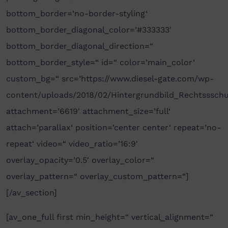
bottom_border=’no-border-styling‘
bottom_border_diagonal_color=’#333333′
bottom_border_diagonal_direction=“
bottom_border_style=“ id=“ color=’main_color‘
custom_bg=“ src=’https://www.diesel-gate.com/wp-
content/uploads/2018/02/Hintergrundbild_Rechtssschu
attachment=’6619′ attachment_size=’full‘
attach=’parallax‘ position=’center center‘ repeat=’no-
repeat‘ video=“ video_ratio=’16:9′
overlay_opacity=’0.5′ overlay_color=“
overlay_pattern=“ overlay_custom_pattern=“]
[/av_section]
[av_one_full first min_height=“ vertical_alignment=“