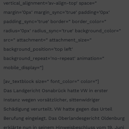
vertical_alignment=’av-align-top‘ space=“
margin=’0px‘ margin_sync=’true‘ padding=’0px‘
padding_sync=’true‘ border=“ border_color=“
radius=’0px‘ radius_sync=’true‘ background_color=“
src=“ attachment=“ attachment_size=“
background_position=’top left‘
background_repeat=’no-repeat‘ animation=“
mobile_display=“]
[av_textblock size=“ font_color=“ color=“]
Das Landgericht Osnabrück hatte VW in erster
Instanz wegen vorsätzlicher, sittenwidriger
Schädigung verurteilt. VW hatte gegen das Urteil
Berufung eingelegt. Das Oberlandesgericht Oldenburg
erklärte nun in seinem Hinweisbeschluss vom 19. Juni