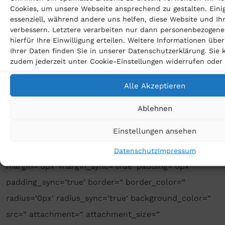
Cookies, um unsere Webseite ansprechend zu gestalten. Eini
mobile_display=“]
essenziell, während andere uns helfen, diese Website und Ih
[av_heading heading=’Rechtschutzversicherungen
verbessern. Letztere verarbeiten nur dann personenbezogene
hierfür Ihre Einwilligung erteilen. Weitere Informationen üb
müssen zahlen‘ tag=’h3′ style=’blockquote modern-
Ihrer Daten finden Sie in unserer Datenschutzerklärung. Sie
quote‘ size=“ subheading_active=“
zudem jederzeit unter Cookie-Einstellungen widerrufen oder
subheading_size=’15‘ padding=’0′ color=“
Alle Akzeptieren
custom_font=“][/av_heading]
Ablehnen
[/av_one_full]
Einstellungen ansehen
[av_one_full first min_height=“
vertical_alignment=’av-align-top‘ space=“
Datenschutz
Impressum
margin=’0px‘ margin_sync=’true‘ padding=’0px‘
padding_sync=’true‘ border=“ border_color=“
radius=’0px‘ radius_sync=’true‘ background_color=“
src=“ attachment=“ attachment_size=“