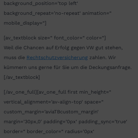
background_position=’top left‘
background_repeat=’no-repeat‘ animation=“
mobile_display=“]
[av_textblock size=“ font_color=“ color=“]
Weil die Chancen auf Erfolg gegen VW gut stehen,
muss die
Rechtschutzversicherung
zahlen. Wir
kümmern uns gerne für Sie um die Deckungsanfrage.
[/av_textblock]
[/av_one_full][av_one_full first min_height=“
vertical_alignment=’av-align-top‘ space=“
custom_margin=’aviaTBcustom_margin‘
margin=’30px,0′ padding=’0px‘ padding_sync=’true‘
border=“ border_color=“ radius=’0px‘