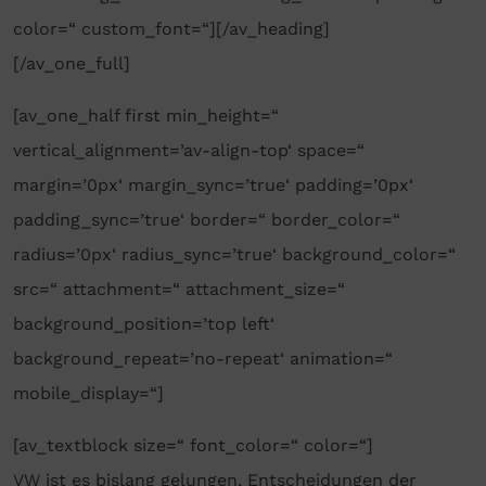
color=“ custom_font=“][/av_heading]
[/av_one_full]
[av_one_half first min_height=“
vertical_alignment=’av-align-top‘ space=“
margin=’0px‘ margin_sync=’true‘ padding=’0px‘
padding_sync=’true‘ border=“ border_color=“
radius=’0px‘ radius_sync=’true‘ background_color=“
src=“ attachment=“ attachment_size=“
background_position=’top left‘
background_repeat=’no-repeat‘ animation=“
mobile_display=“]
[av_textblock size=“ font_color=“ color=“]
VW ist es bislang gelungen, Entscheidungen der