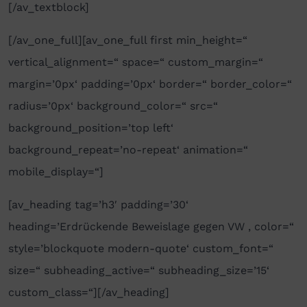
[/av_textblock]
[/av_one_full][av_one_full first min_height=“
vertical_alignment=“ space=“ custom_margin=“
margin=’0px‘ padding=’0px‘ border=“ border_color=“
radius=’0px‘ background_color=“ src=“
background_position=’top left‘
background_repeat=’no-repeat‘ animation=“
mobile_display=“]
[av_heading tag=’h3′ padding=’30‘
heading=’Erdrückende Beweislage gegen VW ‚ color=“
style=’blockquote modern-quote‘ custom_font=“
size=“ subheading_active=“ subheading_size=’15‘
custom_class=“][/av_heading]