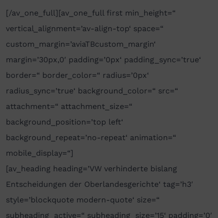
[/av_one_full][av_one_full first min_height=“
vertical_alignment=’av-align-top‘ space=“
custom_margin=’aviaTBcustom_margin‘
margin=’30px,0′ padding=’0px‘ padding_sync=’true‘
border=“ border_color=“ radius=’0px‘
radius_sync=’true‘ background_color=“ src=“
attachment=“ attachment_size=“
background_position=’top left‘
background_repeat=’no-repeat‘ animation=“
mobile_display=“]
[av_heading heading=’VW verhinderte bislang
Entscheidungen der Oberlandesgerichte‘ tag=’h3′
style=’blockquote modern-quote‘ size=“
subheading_active=“ subheading_size=’15‘ padding=’0′