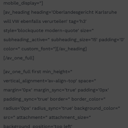
mobile_display=“]
[av_heading heading=’Oberlandesgericht Karlsruhe
will VW ebenfalls verurteilen‘ tag=’h3′
style=’blockquote modern-quote‘ size=“
subheading_active=“ subheading_size=’15‘ padding=’0′
color=“ custom_font=“][/av_heading]
[/av_one_full]
[av_one_full first min_height=“
vertical_alignment=’av-align-top‘ space=“
margin=’0px‘ margin_sync=’true‘ padding=’0px‘
padding_sync=’true‘ border=“ border_color=“
radius=’0px‘ radius_sync=’true‘ background_color=“
src=“ attachment=“ attachment_size=“
background_position=’top left‘