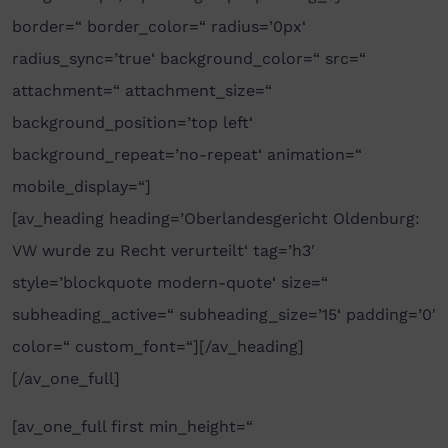
border=“ border_color=“ radius=’0px‘
radius_sync=’true‘ background_color=“ src=“
attachment=“ attachment_size=“
background_position=’top left‘
background_repeat=’no-repeat‘ animation=“
mobile_display=“]
[av_heading heading=’Oberlandesgericht Oldenburg:
VW wurde zu Recht verurteilt‘ tag=’h3′
style=’blockquote modern-quote‘ size=“
subheading_active=“ subheading_size=’15‘ padding=’0′
color=“ custom_font=“][/av_heading]
[/av_one_full]
[av_one_full first min_height=“