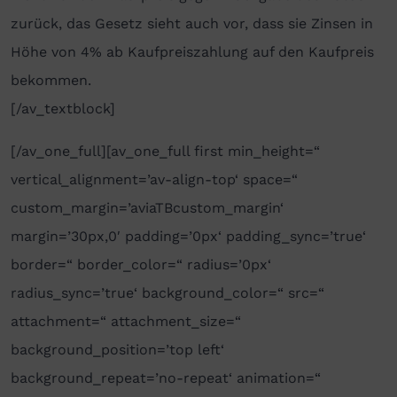
zurück, das Gesetz sieht auch vor, dass sie Zinsen in
Höhe von 4% ab Kaufpreiszahlung auf den Kaufpreis
bekommen.
[/av_textblock]
[/av_one_full][av_one_full first min_height=“
vertical_alignment=’av-align-top‘ space=“
custom_margin=’aviaTBcustom_margin‘
margin=’30px,0′ padding=’0px‘ padding_sync=’true‘
border=“ border_color=“ radius=’0px‘
radius_sync=’true‘ background_color=“ src=“
attachment=“ attachment_size=“
background_position=’top left‘
background_repeat=’no-repeat‘ animation=“