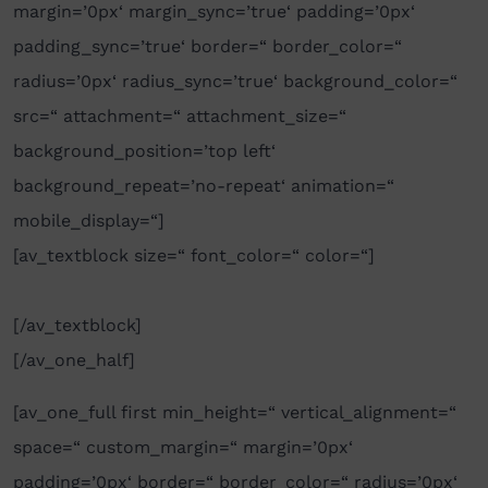
margin=’0px‘ margin_sync=’true‘ padding=’0px‘
padding_sync=’true‘ border=“ border_color=“
radius=’0px‘ radius_sync=’true‘ background_color=“
src=“ attachment=“ attachment_size=“
background_position=’top left‘
background_repeat=’no-repeat‘ animation=“
mobile_display=“]
[av_textblock size=“ font_color=“ color=“]
[/av_textblock]
[/av_one_half]
[av_one_full first min_height=“ vertical_alignment=“
space=“ custom_margin=“ margin=’0px‘
padding=’0px‘ border=“ border_color=“ radius=’0px‘