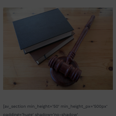
[av_section min_height=’50‘ min_height_px=’500px‘
padding=’huge‘ shadow=’no-shadow‘