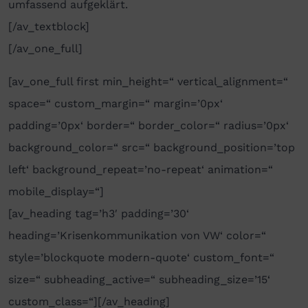
umfassend aufgeklärt.
[/av_textblock]
[/av_one_full]
[av_one_full first min_height=“ vertical_alignment=“
space=“ custom_margin=“ margin=’0px‘
padding=’0px‘ border=“ border_color=“ radius=’0px‘
background_color=“ src=“ background_position=’top
left‘ background_repeat=’no-repeat‘ animation=“
mobile_display=“]
[av_heading tag=’h3′ padding=’30‘
heading=’Krisenkommunikation von VW‘ color=“
style=’blockquote modern-quote‘ custom_font=“
size=“ subheading_active=“ subheading_size=’15‘
custom_class=“][/av_heading]