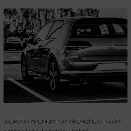
[av_section min_height=’50‘ min_height_px=’500px‘
padding=’huge‘ shadow=’no-shadow‘