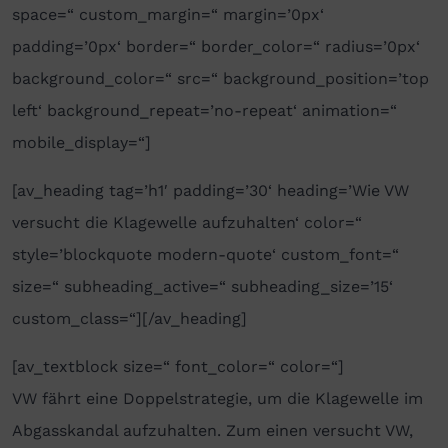
space=“ custom_margin=“ margin=’0px‘
padding=’0px‘ border=“ border_color=“ radius=’0px‘
background_color=“ src=“ background_position=’top
left‘ background_repeat=’no-repeat‘ animation=“
mobile_display=“]
[av_heading tag=’h1′ padding=’30‘ heading=’Wie VW
versucht die Klagewelle aufzuhalten‘ color=“
style=’blockquote modern-quote‘ custom_font=“
size=“ subheading_active=“ subheading_size=’15‘
custom_class=“][/av_heading]
[av_textblock size=“ font_color=“ color=“]
VW fährt eine Doppelstrategie, um die Klagewelle im
Abgasskandal aufzuhalten. Zum einen versucht VW,