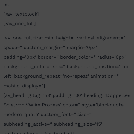
ist.
[/av_textblock]
[/av_one_full]
[av_one_full first min_height=“ vertical_alignment=“
space=“ custom_margin=“ margin=’0px‘
padding=’0px‘ border=“ border_color=“ radius=’0px‘
background_color=“ src=“ background_position=’top
left‘ background_repeat=’no-repeat‘ animation=“
mobile_display=“]
[av_heading tag=’h3′ padding=’30‘ heading=’Doppeltes
Spiel von VW im Prozess‘ color=“ style=’blockquote
modern-quote‘ custom_font=“ size=“
subheading_active=“ subheading_size=’15‘
custom_class=“][/av_heading]