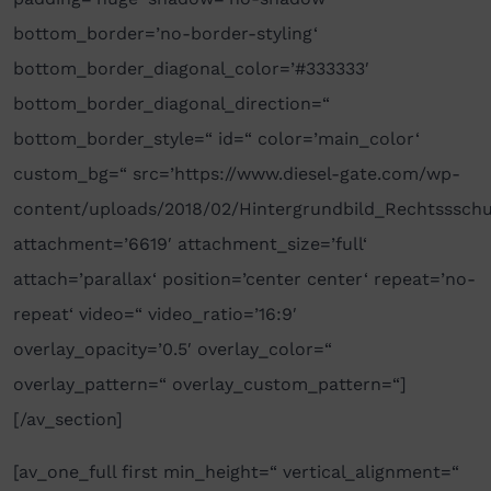
bottom_border=’no-border-styling‘
bottom_border_diagonal_color=’#333333′
bottom_border_diagonal_direction=“
bottom_border_style=“ id=“ color=’main_color‘
custom_bg=“ src=’https://www.diesel-gate.com/wp-
content/uploads/2018/02/Hintergrundbild_Rechtssschu
attachment=’6619′ attachment_size=’full‘
attach=’parallax‘ position=’center center‘ repeat=’no-
repeat‘ video=“ video_ratio=’16:9′
overlay_opacity=’0.5′ overlay_color=“
overlay_pattern=“ overlay_custom_pattern=“]
[/av_section]
[av_one_full first min_height=“ vertical_alignment=“