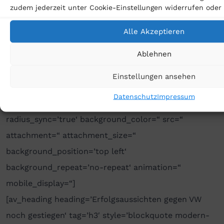
zudem jederzeit unter Cookie-Einstellungen widerrufen oder
[/av_one_full]
Alle Akzeptieren
[av_one_full first min_height=“
Ablehnen
vertical_alignment=’av-align-top‘ space=“
custom_margin=’aviaTBcustom_margin‘
Einstellungen ansehen
margin=’30px,0′ padding=’0px‘ padding_sync=’true‘
Datenschutz
Impressum
border=“ border_color=“ radius=’0px‘
radius_sync=’true‘ background_color=“ src=“
attachment=“ attachment_size=“
background_position=’top left‘
background_repeat=’no-repeat‘ animation=“
mobile_display=“]
[av_heading heading=’Erfolgsaussichten gegen VW
noch gestiegen‘ tag=’h3′ style=’blockquote modern-