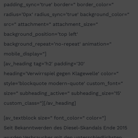
padding_sync=’true‘ border=“ border_color=“
radius=’0px‘ radius_sync=’true‘ background_color=“
src=“ attachment=“ attachment_size=“
background_position=’top left‘
background_repeat=’no-repeat‘ animation=“
mobile_display=“]
[av_heading tag=’h2′ padding=’30‘
heading=’Verwirrspiel gegen Klagewelle‘ color=“
style=’blockquote modern-quote‘ custom_font=“
size=“ subheading_active=“ subheading_size=’15‘
custom_class=“][/av_heading]
[av_textblock size=“ font_color=“ color=“]
Seit Bekanntwerden des Diesel-Skandals Ende 2015
wurden Verbraucher mit den unterschiedlichsten