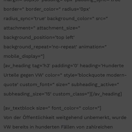
border=“ border_color=“ radius=’0px‘
radius_sync=’true‘ background_color=“ src=“
attachment=“ attachment_size=“
background_position=’top left‘
background_repeat=’no-repeat‘ animation=“
mobile_display=“]
[av_heading tag=’h3′ padding=’0′ heading=’Hunderte
Urteile gegen VW‘ color=“ style=’blockquote modern-
quote‘ custom_font=“ size=“ subheading_active=“
subheading_size=’15‘ custom_class=“][/av_heading]
[av_textblock size=“ font_color=“ color=“]
Von der Öffentlichkeit weitgehend unbemerkt, wurde
VW bereits in hunderten Fällen von zahlreichen