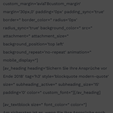
custom_margin=’aviaTBcustom_margin‘
margin=’30px,0′ padding=’0px‘ padding_sync=’true‘
border=“ border_color=“ radius=’0px‘
radius_sync=’true‘ background_color=“ src=“
attachment=“ attachment_size=“
background_position=’top left‘
background_repeat=’no-repeat‘ animation=“
mobile_display=“]
[av_heading heading=’Sichern Sie Ihre Ansprüche vor
Ende 2018′ tag=’h3′ style=’blockquote modern-quote‘
size=“ subheading_active=“ subheading_size=’15‘
padding=’0′ color=“ custom_font=“][/av_heading]
[av_textblock size=“ font_color=“ color=“]
Am sichersten ist es, wenn Sie Ihre Ansprüche noch