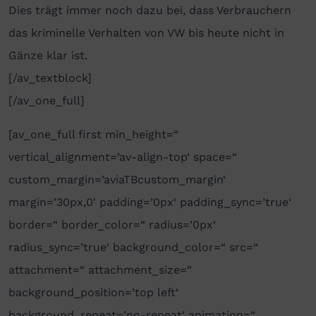
Dies trägt immer noch dazu bei, dass Verbrauchern
das kriminelle Verhalten von VW bis heute nicht in
Gänze klar ist.
[/av_textblock]
[/av_one_full]
[av_one_full first min_height=“
vertical_alignment=’av-align-top‘ space=“
custom_margin=’aviaTBcustom_margin‘
margin=’30px,0′ padding=’0px‘ padding_sync=’true‘
border=“ border_color=“ radius=’0px‘
radius_sync=’true‘ background_color=“ src=“
attachment=“ attachment_size=“
background_position=’top left‘
background_repeat=’no-repeat‘ animation=“