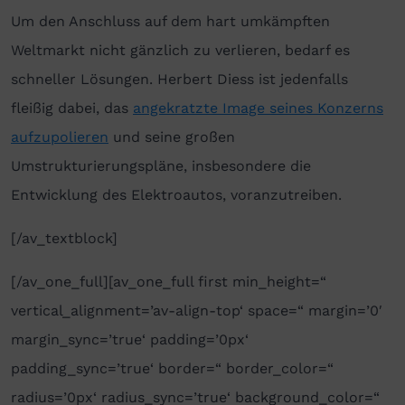
Um den Anschluss auf dem hart umkämpften
Weltmarkt nicht gänzlich zu verlieren, bedarf es
schneller Lösungen. Herbert Diess ist jedenfalls
fleißig dabei, das
angekratzte Image seines Konzerns
aufzupolieren
und seine großen
Umstrukturierungspläne, insbesondere die
Entwicklung des Elektroautos, voranzutreiben.
[/av_textblock]
[/av_one_full][av_one_full first min_height=“
vertical_alignment=’av-align-top‘ space=“ margin=’0′
margin_sync=’true‘ padding=’0px‘
padding_sync=’true‘ border=“ border_color=“
radius=’0px‘ radius_sync=’true‘ background_color=“