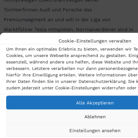
Tochterfirmen Audi und Porsche das
Premiumsegment an und will in der Liga von
Marktführer Tesla mitspielen. Normalverdiener sind in
der Mobilitätswende also vorerst nicht die Zielgruppe
Cookie-Einstellungen verwalten
des Konzerns.
Um Ihnen ein optimales Erlebnis zu bieten, verwenden wir Te
Cookies, um unsere Webseite ansprechend zu gestalten. Eini
essenziell, während andere uns helfen, diese Website und Ih
[/av_textblock]
verbessern. Letztere verarbeiten nur dann personenbezogene
[/av_one_full]
hierfür Ihre Einwilligung erteilen. Weitere Informationen üb
Ihrer Daten finden Sie in unserer Datenschutzerklärung. Sie
zudem jederzeit unter Cookie-Einstellungen widerrufen oder
Alle Akzeptieren
Ablehnen
Passende Beiträge
Einstellungen ansehen