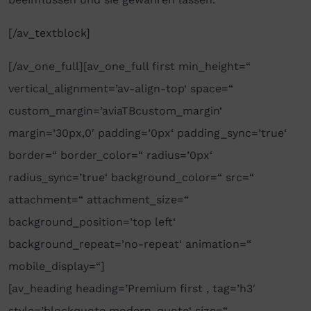
[/av_textblock]
[/av_one_full][av_one_full first min_height=“
vertical_alignment=’av-align-top‘ space=“
custom_margin=’aviaTBcustom_margin‘
margin=’30px,0′ padding=’0px‘ padding_sync=’true‘
border=“ border_color=“ radius=’0px‘
radius_sync=’true‘ background_color=“ src=“
attachment=“ attachment_size=“
background_position=’top left‘
background_repeat=’no-repeat‘ animation=“
mobile_display=“]
[av_heading heading=’Premium first ‚ tag=’h3′
style=’blockquote modern-quote‘ size=“