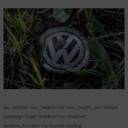
[av_section min_height=’50‘ min_height_px=’500px‘
padding=’huge‘ shadow=’no-shadow‘
bottom_border=’no-border-styling‘