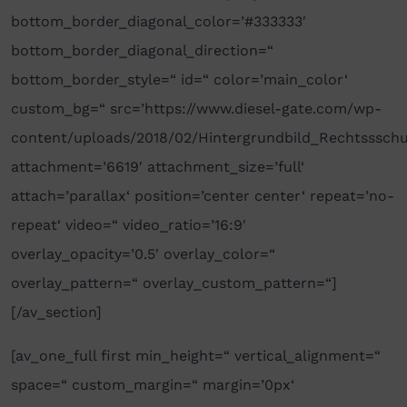
bottom_border_diagonal_color=’#333333′
bottom_border_diagonal_direction=“
bottom_border_style=“ id=“ color=’main_color‘
custom_bg=“ src=’https://www.diesel-gate.com/wp-
content/uploads/2018/02/Hintergrundbild_Rechtssschu
attachment=’6619′ attachment_size=’full‘
attach=’parallax‘ position=’center center‘ repeat=’no-
repeat‘ video=“ video_ratio=’16:9′
overlay_opacity=’0.5′ overlay_color=“
overlay_pattern=“ overlay_custom_pattern=“]
[/av_section]
[av_one_full first min_height=“ vertical_alignment=“
space=“ custom_margin=“ margin=’0px‘