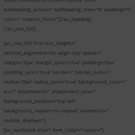
subheading_active=“ subheading_size=’15‘ padding=’0′
color=“ custom_font=“][/av_heading]
[/av_one_full]
[av_one_full first min_height=“
vertical_alignment=’av-align-top‘ space=“
margin=’0px‘ margin_sync=’true‘ padding=’0px‘
padding_sync=’true‘ border=“ border_color=“
radius=’0px‘ radius_sync=’true‘ background_color=“
src=“ attachment=“ attachment_size=“
background_position=’top left‘
background_repeat=’no-repeat‘ animation=“
mobile_display=“]
[av_textblock size=“ font_color=“ color=“]