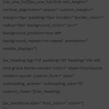
[/av_one_full][av_one_full first min_height=“
vertical_alignment=“ space=“ custom_margin=“
margin=’0px‘ padding=’0px‘ border=“ border_color=“
radius=’0px‘ background_color=“ src=“
background_position=’top left‘
background_repeat=’no-repeat‘ animation=“
mobile_display=“]
[av_heading tag=’h3′ padding=’30‘ heading=’VW will
eine grüne Marke werden‘ color=“ style=’blockquote
modern-quote‘ custom_font=“ size=“
subheading_active=“ subheading_size=’15‘
custom_class=“][/av_heading]
[av_textblock size=“ font_color=“ color=“]