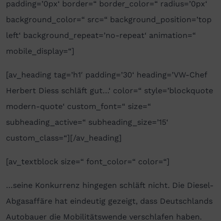
padding=’0px‘ border=“ border_color=“ radius=’0px‘
background_color=“ src=“ background_position=’top
left‘ background_repeat=’no-repeat‘ animation=“
mobile_display=“]
[av_heading tag=’h1′ padding=’30‘ heading=’VW-Chef
Herbert Diess schläft gut…‘ color=“ style=’blockquote
modern-quote‘ custom_font=“ size=“
subheading_active=“ subheading_size=’15‘
custom_class=“][/av_heading]
[av_textblock size=“ font_color=“ color=“]
…seine Konkurrenz hingegen schläft nicht. Die Diesel-
Abgasaffäre hat eindeutig gezeigt, dass Deutschlands
Autobauer die Mobilitätswende verschlafen haben.