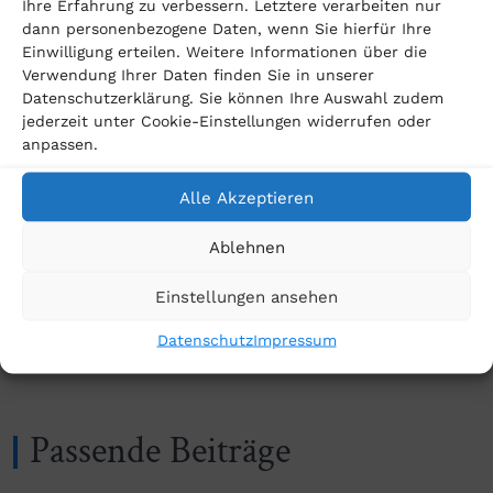
Ihre Erfahrung zu verbessern. Letztere verarbeiten nur
Für Verbraucher ist es nicht einfach, sich im
dann personenbezogene Daten, wenn Sie hierfür Ihre
Dschungel dieser Ansprüche, Gewährleistungsrechte,
Einwilligung erteilen. Weitere Informationen über die
Verwendung Ihrer Daten finden Sie in unserer
Zulassungsentziehungen, Verjährung und anderen
Datenschutzerklärung. Sie können Ihre Auswahl zudem
Unwägbarkeiten zurecht zu finden.
jederzeit unter Cookie-Einstellungen widerrufen oder
anpassen.
Daher unsere Empfehlung:
Alle Akzeptieren
Sichern Sie sich Ihre Rechte und nehmen Sie sich
Ablehnen
einen Anwalt.
Einstellungen ansehen
Datenschutz
Impressum
Passende Beiträge