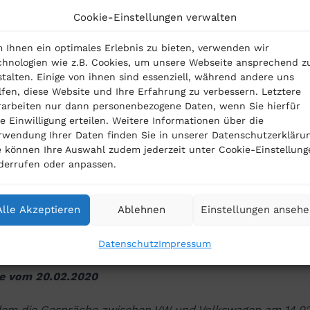
Cookie-Einstellungen verwalten
-Fahrer verlockend
.
Wie sich die Einzelansprüche berech
doch
nicht transparent. Wer diesen Geldbetrag annimmt, 
 Ihnen ein optimales Erlebnis zu bieten, verwenden wir
chnologien wie z.B. Cookies, um unsere Webseite ansprechend z
, ob die vom VZBV ausgehandelte Summe höher ausgefall
stalten. Einige von ihnen sind essenziell, während andere uns
 Außerdem ist unklar, ob die Auszahlungen nachverfolgt 
lfen, diese Website und Ihre Erfahrung zu verbessern. Letztere
rarbeiten nur dann personenbezogene Daten, wenn Sie hierfür
. Voraussichtlich ist die Einzelzahlung allerdings an den
re Einwilligung erteilen. Weitere Informationen über die
tt der Musterfeststellungsklage gebunden: Die daran
rwendung Ihrer Daten finden Sie in unserer Datenschutzerklärun
e können Ihre Auswahl zudem jederzeit unter Cookie-Einstellung
pelten Sicherheiten für den Diesel-Fahrer gehen damit
derrufen oder anpassen.
ren.
Alle Akzeptieren
Ablehnen
Einstellungen anseh
aten, die von VW angebotenen Einzelzahlungen
zunächst
nehmen
– zumindest nicht, bis die Einzelheiten geklärt sin
Datenschutz
Impressum
e vom 20.02.2020
em die Gespräche zwischen VW und Volkswagen am 14.02