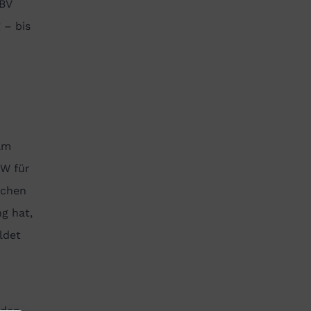
ZBV
 – bis
am
VW für
schen
g hat,
ldet
 den