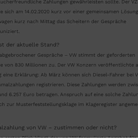
ucherfreundliche Zahlungen gewährleisten sollte. Der V
te sich am 14.02.2020 kurz vor einer gemeinsamen Lösung
wagen kurz nach Mittag das Scheitern der Gespräche
niziert.
st der aktuelle Stand?
 abgebrochener Gespräche –
VW stimmt der geforderten
 von 830 Millionen zu. Der VW Konzern veröffentlichte 
g eine Erklärung: Ab März
können sich
Diesel-Fahrer
bei 
nmalzahlungen registrieren.
Diese Zahlungen werden zwi
und 6.257 Euro betragen. Anspruch auf eine solche Zahlun
ch zur Musterfeststellungsklage im Klageregister angeme
lzahlung von VW – zustimmen oder nicht?
n ersten Blick klingt das von VW formulierte Angebot für