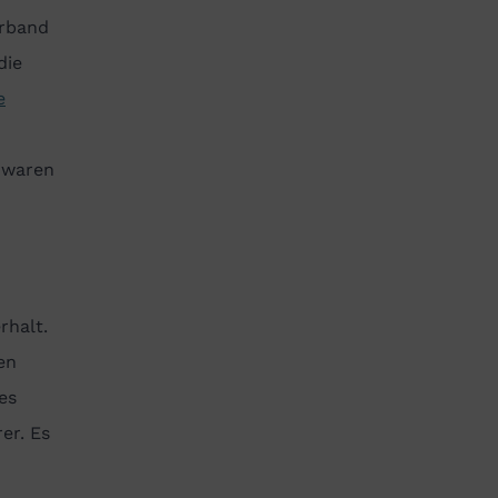
erband
die
e
n waren
rhalt.
en
es
er. Es