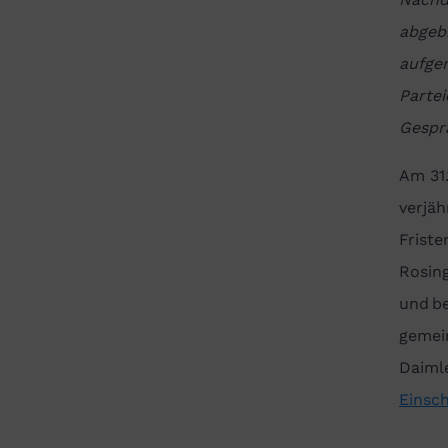
abgeb
aufge
Partei
Gespr
Am 31
verjäh
Friste
Rosin
und be
gemei
Daiml
Einsc