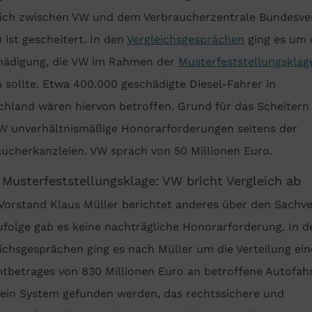
eich zwischen VW und dem Verbraucherzentrale Bundesv
 ist gescheitert. In den
Vergleichsgesprächen
ging es um 
hädigung, die VW im Rahmen der
Musterfeststellungsklag
 sollte. Etwa 400.000 geschädigte Diesel-Fahrer in
chland
wären hiervon betroffen
. Grund für das Scheiter
VW unverhältnismäßige Honorarforderungen seitens der
aucherkanzleien. VW sprach von
50 Millionen Euro.
Musterfeststellungsklage: VW bricht Vergleich ab
Vorstand Klaus Müller
berichtet anderes
über
den Sachve
folge gab es keine nachträgliche Honorarforderung. In d
ichsgesprächen ging es
nach
Müller um die Verteilun
g ein
tbetrages von
830 Millionen Euro an betroffene Autofahr
 ein System gefunden werden, das rechtssichere und