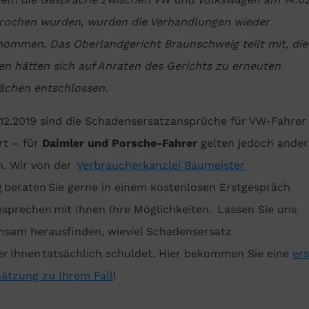
rochen wurden, wurden die Verhandlungen wieder
nommen. Das Oberlandgericht Braunschweig teilt mit, die
en hätten sich auf Anraten des Gerichts zu erneuten
ächen entschlossen.
.12.2019 sind die Schadensersatzansprüche für VW-Fahrer
rt – für
Daimler und Porsche-Fahrer
gelten jedoch ander
n.
Wir von der
Verbraucherkanzlei Baumeister
g
beraten Sie gerne in einem kostenlosen Erstgespräch
sprechen mit Ihnen Ihre Möglichkeiten. Lassen Sie uns
nsam herausfinden, wieviel Schadensersatz
er
I
hnen tatsächlich schuldet. Hier bekommen Sie eine
ers
hätzung zu Ihrem Fall
!