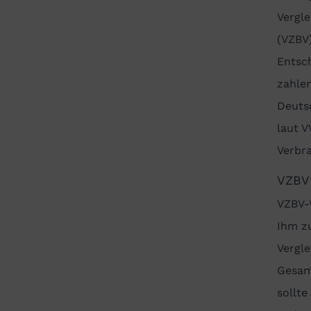
Vergl
(VZBV)
Entsc
zahlen
Deuts
laut 
Verbr
VZBV 
VZBV-
Ihm zu
Vergle
Gesam
sollte