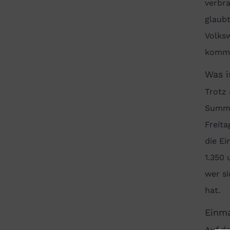
verbra
glaub
Volks
kommu
Was i
Trotz
Summe
Freita
die Ei
1.350 
wer si
hat.
Einma
Auf de