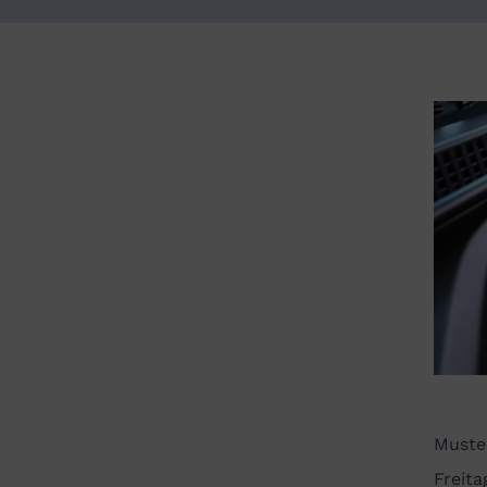
Muster
Freita