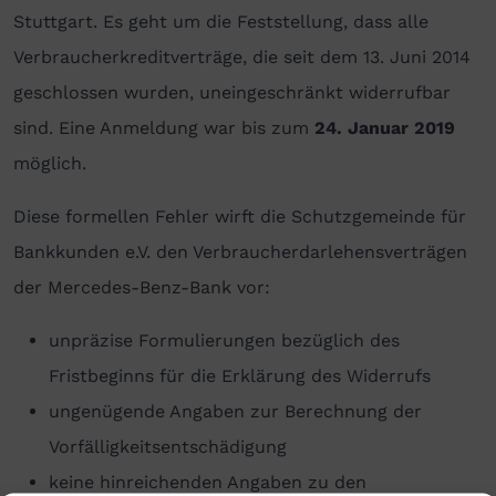
Stuttgart. Es geht um die Feststellung, dass alle
Verbraucherkreditverträge, die seit dem 13. Juni 2014
geschlossen wurden, uneingeschränkt widerrufbar
sind. Eine Anmeldung war bis zum
24. Januar 2019
möglich.
Diese formellen Fehler wirft die Schutzgemeinde für
Bankkunden e.V. den Verbraucherdarlehensverträgen
der Mercedes-Benz-Bank vor:
unpräzise Formulierungen bezüglich des
Fristbeginns für die Erklärung des Widerrufs
ungenügende Angaben zur Berechnung der
Vorfälligkeitsentschädigung
keine hinreichenden Angaben zu den