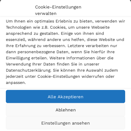
Rechtsfolgen bei vorzeitiger Kündigung aufgrund
Cookie-Einstellungen
verwalten
von Zahlungsverzug
Um Ihnen ein optimales Erlebnis zu bieten, verwenden wir
Technologien wie z.B. Cookies, um unsere Webseite
Ebenfalls Teil der Feststellung soll sein, dass die
ansprechend zu gestalten. Einige von ihnen sind
Verbraucher mit solchen Verträgen, keine
essenziell, während andere uns helfen, diese Website und
Ihre Erfahrung zu verbessern. Letztere verarbeiten nur
Entschädigung für bereits gefahrene Kilometer
dann personenbezogene Daten, wenn Sie hierfür Ihre
bezahlen müssen.
Einwilligung erteilen. Weitere Informationen über die
Verwendung Ihrer Daten finden Sie in unserer
Wie nützlich ist die Musterfeststellungsklage
Datenschutzerklärung. Sie können Ihre Auswahl zudem
gegen die Mercedes-Benz-Bank für mich?
jederzeit unter Cookie-Einstellungen widerrufen oder
anpassen.
Wenn das Oberlandesgericht Stuttgart der
Schutzgemeinde für Bankkunden e.V. Recht gibt, dann
Alle Akzeptieren
gelten die betroffenen Kreditverträge als zeitlich
Ablehnen
unbegrenzt widerrufbar. Durch den Widerruf kommt
Einstellungen ansehen
es zu einer Rückabwicklung der Kreditverträge, die zu