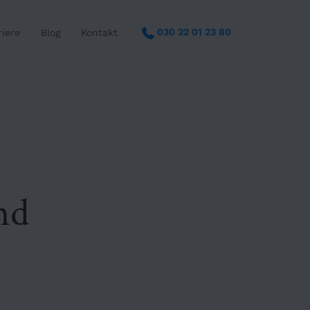
030 22 01 23 80
riere
Blog
Kontakt
nd