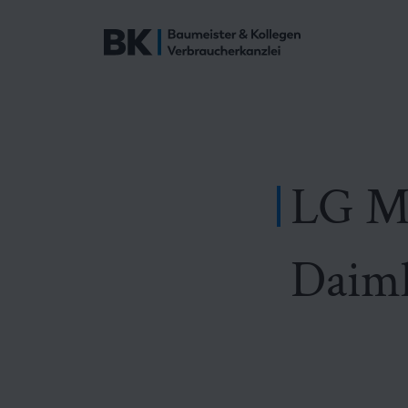
LG Mü
Daiml