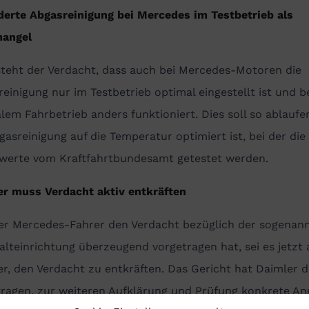
derte Abgasreinigung bei Mercedes im Testbetrieb als
angel
steht der Verdacht, dass auch bei Mercedes-Motoren die
einigung nur im Testbetrieb optimal eingestellt ist und b
em Fahrbetrieb anders funktioniert. Dies soll so ablaufe
gasreinigung auf die Temperatur optimiert ist, bei der die
werte vom Kraftfahrtbundesamt getestet werden.
er muss Verdacht aktiv entkräften
der Mercedes-Fahrer den Verdacht bezüglich der sogenan
lteinrichtung überzeugend vorgetragen hat, sei es jetzt 
r, den Verdacht zu entkräften. Das Gericht hat Daimler 
tragen, zur weiteren Aufklärung und Prüfung konkrete A