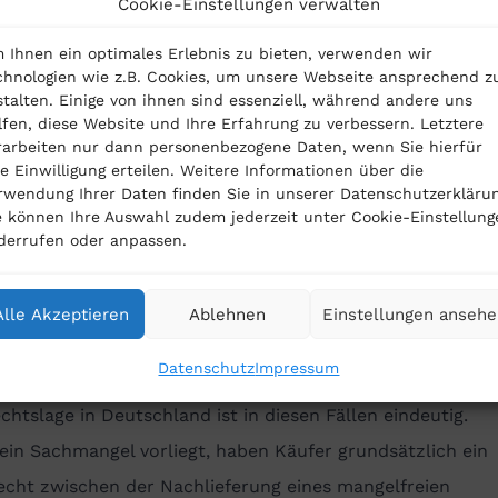
Cookie-Einstellungen verwalten
hen, wie die Abgasreinigung bei unterschiedlichen
aturen funktioniert. Es reiche nicht aus, dass Daimler si
 Ihnen ein optimales Erlebnis zu bieten, verwenden wir
 Tests berufe, so das Gericht. Daimler solle diese Tests
chnologien wie z.B. Cookies, um unsere Webseite ansprechend z
stalten. Einige von ihnen sind essenziell, während andere uns
gen. Nur dann könne das Gericht sie nachvollziehen und 
lfen, diese Website und Ihre Erfahrung zu verbessern. Letztere
rarbeiten nur dann personenbezogene Daten, wenn Sie hierfür
erlich durch Sachverständige überprüfen lassen.
re Einwilligung erteilen. Weitere Informationen über die
rwendung Ihrer Daten finden Sie in unserer Datenschutzerklärun
angel führt zu Anspruch auf Schadensersatz oder
e können Ihre Auswahl zudem jederzeit unter Cookie-Einstellung
eferung eines Mercedes
derrufen oder anpassen.
richt stellt klar, dass das Mercedes Fahrzeug einen
Alle Akzeptieren
Ablehnen
Einstellungen anseh
angel habe, wenn der Verdacht gegen Daimler nicht entk
Datenschutz
Impressum
chtslage in Deutschland ist in diesen Fällen eindeutig.
in Sachmangel vorliegt, haben Käufer grundsätzlich ein
echt zwischen der Nachlieferung eines mangelfreien