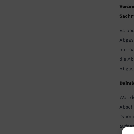
Verän
Sachm
Es be
Abgasr
normal
die Ab
Abgas
Daiml
Weil 
Abscha
Daimle
aufge