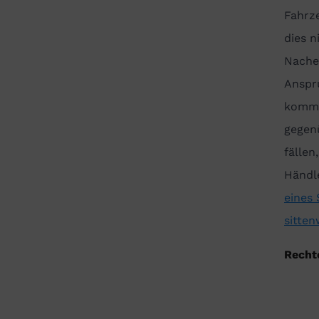
Fahrz
dies n
Nache
Anspr
komme
gegen
fällen
Händl
eines
sitten
Recht