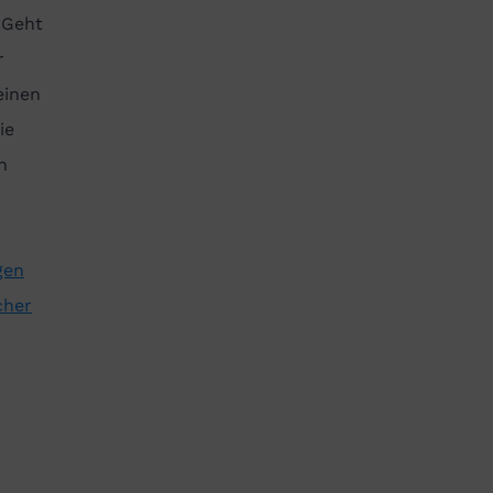
 Geht
r
einen
ie
h
gen
cher