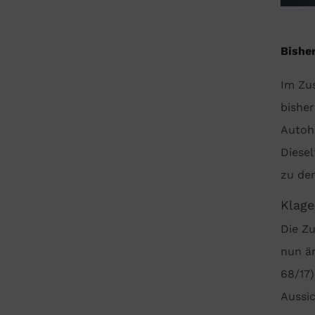
Bishe
Im Zu
bishe
Autohe
Diesel
zu de
Klage
Die Z
nun ä
68/17
Aussic