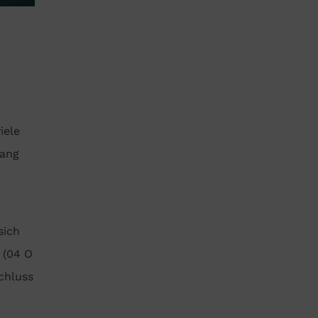
iele
Gang
sich
 (04 O
chluss