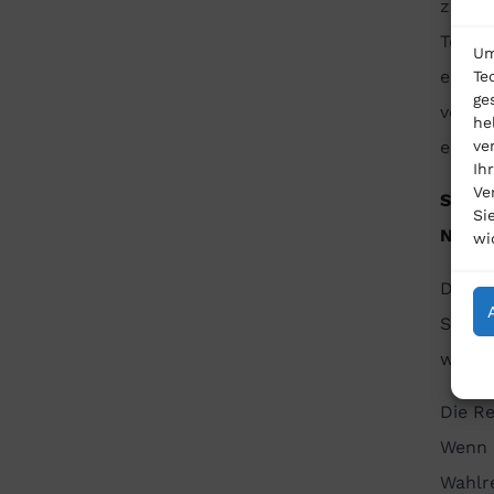
zu mac
Temper
Um
eigene
Te
ge
vorle
he
ve
erford
Ih
Ve
Sachm
Si
Neuli
wi
Das Ge
Sachm
wird.
Die Re
Wenn e
Wahlr